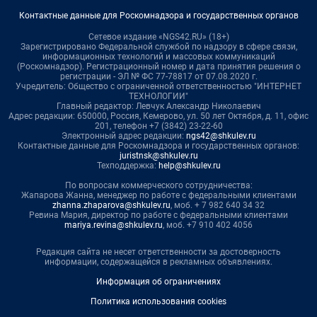
Контактные данные для Роскомнадзора и государственных органов
Сетевое издание «NGS42.RU» (18+)
Зарегистрировано Федеральной службой по надзору в сфере связи,
информационных технологий и массовых коммуникаций
(Роскомнадзор). Регистрационный номер и дата принятия решения о
регистрации - ЭЛ № ФС 77-78817 от 07.08.2020 г.
Учредитель: Общество с ограниченной ответственностью "ИНТЕРНЕТ
ТЕХНОЛОГИИ"
Главный редактор: Левчук Александр Николаевич
Адрес редакции: 650000, Россия, Кемерово, ул. 50 лет Октября, д. 11, офис
201, телефон +7 (3842) 23-22-60
Электронный адрес редакции:
ngs42@shkulev.ru
Контактные данные для Роскомнадзора и государственных органов:
juristnsk@shkulev.ru
Техподдержка:
help@shkulev.ru
По вопросам коммерческого сотрудничества:
Жапарова Жанна, менеджер по работе с федеральными клиентами
zhanna.zhaparova@shkulev.ru
, моб. + 7 982 640 34 32
Ревина Мария, директор по работе с федеральными клиентами
mariya.revina@shkulev.ru
, моб. +7 910 402 4056
Редакция сайта не несет ответственности за достоверность
информации, содержащейся в рекламных объявлениях.
Информация об ограничениях
Политика использования cookies