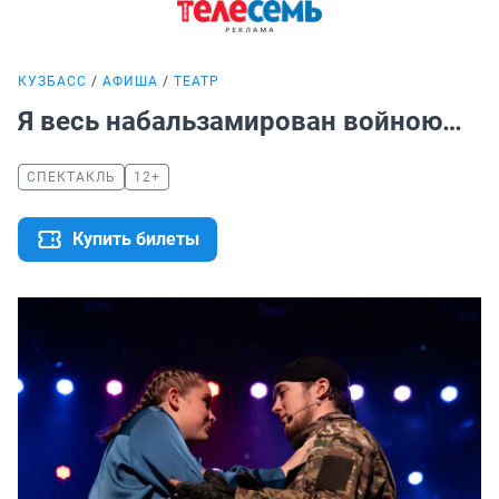
КУЗБАСС
АФИША
ТЕАТР
Я весь набальзамирован войною…
СПЕКТАКЛЬ
12+
Купить билеты