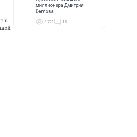
миллионера Дмитрия
Беглова
 в 
4 721
15
ной 