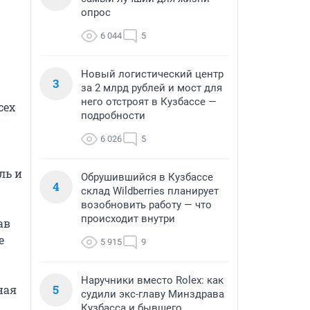
опрос
6 044
5
Новый логистический центр
3
за 2 млрд рублей и мост для
него отстроят в Кузбассе —
ех 
подробности
6 026
5
ь и 
Обрушившийся в Кузбассе
4
склад Wildberries планирует
возобновить работу — что
происходит внутри
в 
 
5 915
9
Наручники вместо Rolex: как
5
ая 
судили экс-главу Минздрава
Кузбасса и бывшего