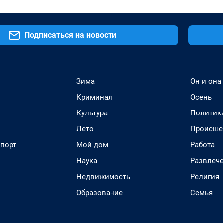
Подписаться на новости
Зима
Он и она
Криминал
Осень
Культура
Политик
Лето
Происше
спорт
Мой дом
Работа
Наука
Развлеч
Недвижимость
Религия
Образование
Семья