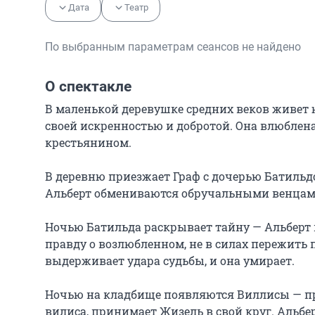
Дата
Театр
По выбранным параметрам сеансов не найдено
О спектакле
В маленькой деревушке средних веков живет 
своей искренностью и добротой. Она влюблена
крестьянином.

В деревню приезжает Граф с дочерью Батильд
Альберт обмениваются обручальными венцами,
Ночью Батильда раскрывает тайну — Альберт п
правду о возлюбленном, не в силах пережить пр
выдерживает удара судьбы, и она умирает.

Ночью на кладбище появляются Виллисы — при
вилиса, принимает Жизель в свой круг. Альбер