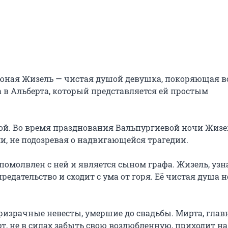
юная Жизель — чистая душой девушка, покоряющая вс
 в Альберта, который представляется ей простым 
ой. Во время празднования Вальпургиевой ночи Жизел
 не подозревая о надвигающейся трагедии.

омолвлен с ней и является сыном графа. Жизель, узна
едательство и сходит с ума от горя. Её чистая душа не
зрачные невесты, умершие до свадьбы. Мирта, главн
т, не в силах забыть свою возлюбленную, приходит на 