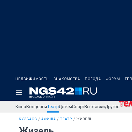
НЕДВИЖИМОСТЬ
ЗНАКОМСТВА
ПОГОДА
ФОРУМ
ТЕ
Кино
Концерты
Театр
Детям
Спорт
Выставки
Другое
КУЗБАСС
АФИША
ТЕАТР
ЖИЗЕЛЬ
Жизель