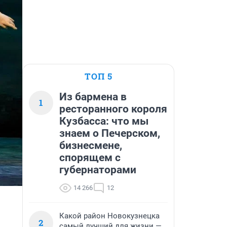
ТОП 5
Из бармена в
1
ресторанного короля
Кузбасса: что мы
знаем о Печерском,
бизнесмене,
спорящем с
губернаторами
14 266
12
Какой район Новокузнецка
2
самый лучший для жизни —