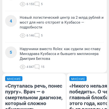
6 153
5
Новый логистический центр за 2 млрд рублей и
4
мост для него отстроят в Кузбассе —
подробности
6 146
5
Наручники вместо Rolex: как судили экс-главу
5
Минздрава Кузбасса и бывшего миллионера
Дмитрия Беглова
4 847
15
МНЕНИЕ
МНЕНИЕ
«Спуталась речь, понес
«Никого нельзя
пургу». Врач — о
победить». О ч
смертельном диагнозе,
главный блокба
который сложно
этого года, кот