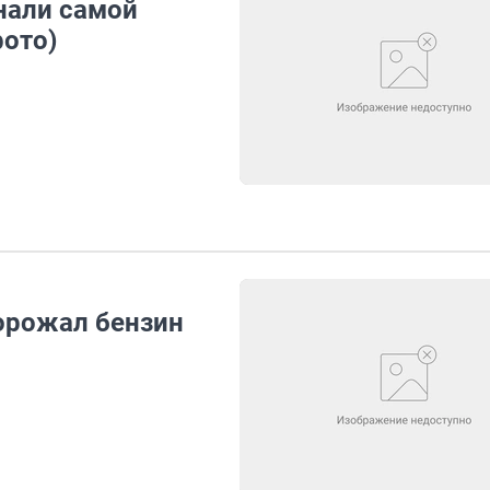
нали самой
фото)
орожал бензин