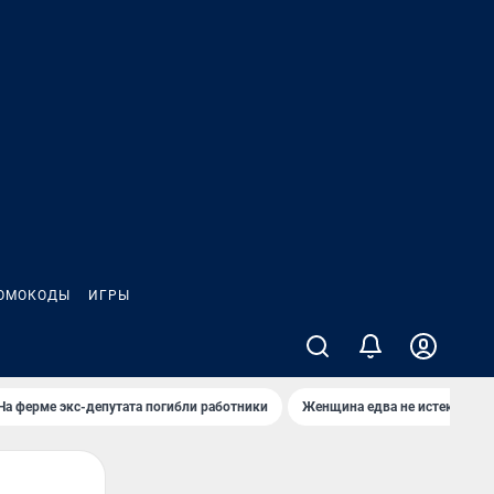
ОМОКОДЫ
ИГРЫ
На ферме экс-депутата погибли работники
Женщина едва не истекла кро