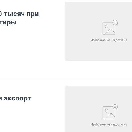
0 тысяч при
ртиры
я экспорт