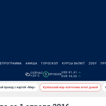
ЛЕПРОГРАММА
АФИША
ГОРОСКОП
КУРСЫ ВАЛЮТ
ZODY
ПР
USD 81,41
СЕЙЧАС
3
ПРОБКИ
+20°C
EUR 94,06
ый проезд с картой «Мир»
Кузбасский мэр-взяточник хочет домой