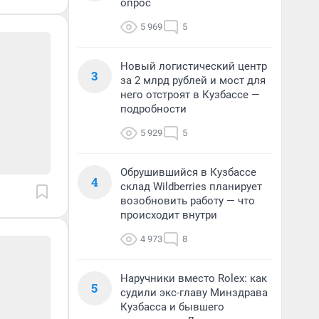
опрос
5 969
5
Новый логистический центр
3
за 2 млрд рублей и мост для
него отстроят в Кузбассе —
подробности
5 929
5
Обрушившийся в Кузбассе
4
склад Wildberries планирует
возобновить работу — что
происходит внутри
4 973
8
Наручники вместо Rolex: как
5
судили экс-главу Минздрава
Кузбасса и бывшего