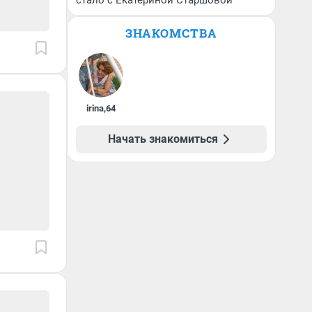
стало с Екатериной Старшовой
ЗНАКОМСТВА
irina
,
64
Начать знакомиться