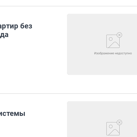
артир без
ода
системы