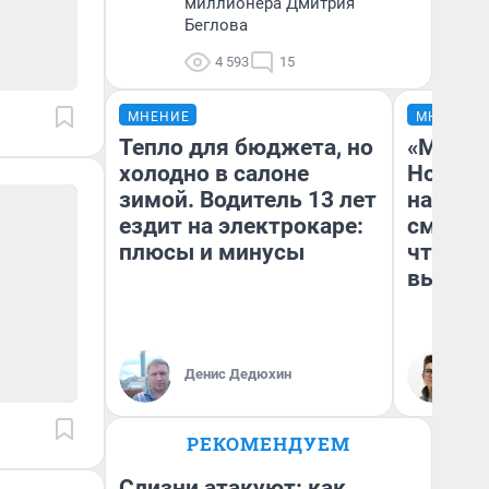
миллионера Дмитрия
Беглова
4 593
15
МНЕНИЕ
МНЕНИЕ
Тепло для бюджета, но
«Мы ви
холодно в салоне
Нолана
зимой. Водитель 13 лет
настро
ездит на электрокаре:
смотре
плюсы и минусы
чтобы 
выгляд
Денис Дедюхин
На
РЕКОМЕНДУЕМ
Слизни атакуют: как