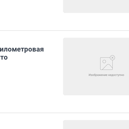
километровая
вто