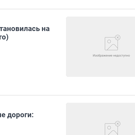
тановилась на
то)
е дороги: