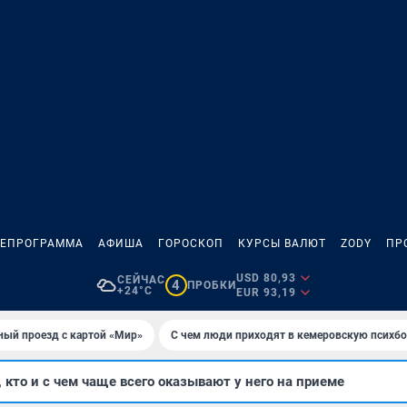
ЛЕПРОГРАММА
АФИША
ГОРОСКОП
КУРСЫ ВАЛЮТ
ZODY
ПР
USD 80,93
СЕЙЧАС
4
ПРОБКИ
+24°C
EUR 93,19
ный проезд с картой «Мир»
С чем люди приходят в кемеровскую психб
 кто и с чем чаще всего оказывают у него на приеме