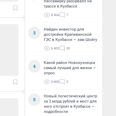
пассажирку разорвало на
трассе в Кузбассе
8 404
7
Найден инвестор для
3
достройки Крапивинской
ГЭС в Кузбассе — зам Шойгу
6 403
35
Какой район Новокузнецка
4
самый лучший для жизни —
опрос
5 808
5
Новый логистический центр
5
за 2 млрд рублей и мост для
него отстроят в Кузбассе —
подробности