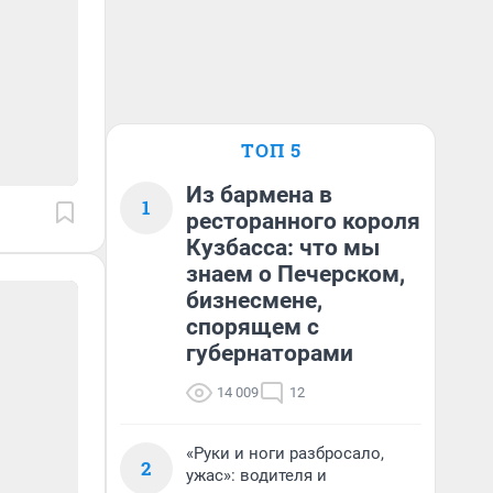
ТОП 5
Из бармена в
1
ресторанного короля
Кузбасса: что мы
знаем о Печерском,
бизнесмене,
спорящем с
губернаторами
14 009
12
«Руки и ноги разбросало,
2
ужас»: водителя и