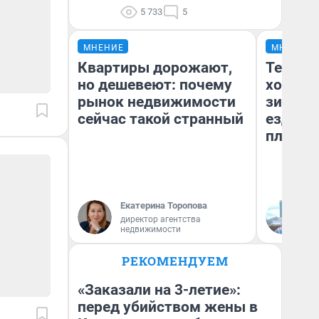
5 733
5
МНЕНИЕ
МНЕНИЕ
Квартиры дорожают,
Тепло 
но дешевеют: почему
холодн
рынок недвижимости
зимой.
сейчас такой странный
ездит н
плюсы 
Екатерина Торопова
Д
директор агентства
недвижимости
РЕКОМЕНДУЕМ
«Заказали на 3-летие»:
перед убийством жены в