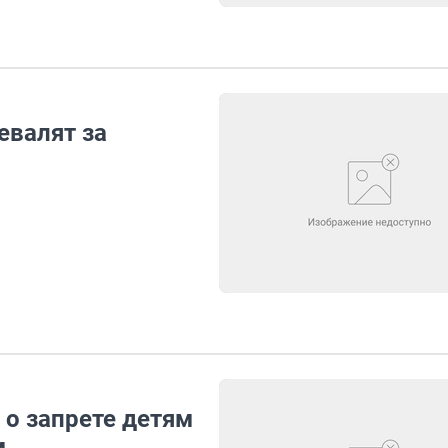
евалят за
 о запрете детям
м