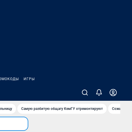
ОМОКОДЫ
ИГРЫ
ольницу
Самую разбитую общагу КемГУ отремонтируют
Сожительни