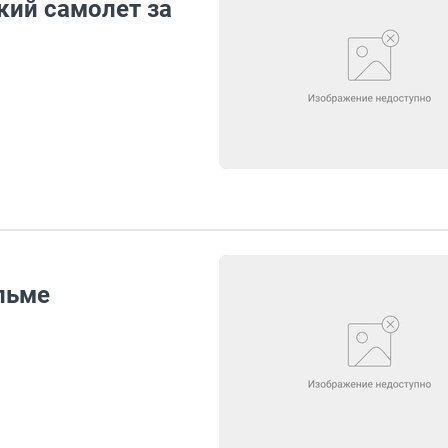
кий самолет за
льме