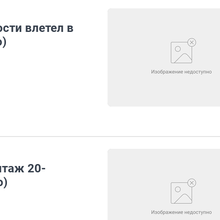
сти влетел в
о)
нтаж 20-
о)