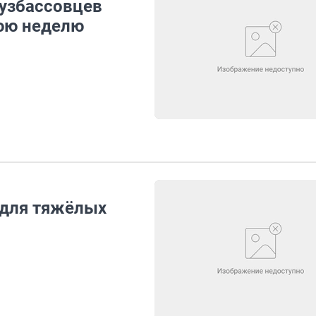
кузбассовцев
нюю неделю
 для тяжёлых