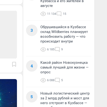
Кузбасса и его жителей в
августе
11 134
15
Обрушившийся в Кузбассе
3
склад Wildberries планирует
возобновить работу — что
происходит внутри
6 185
9
Какой район Новокузнецка
4
самый лучший для жизни —
опрос
6 088
5
Новый логистический центр
5
за 2 млрд рублей и мост для
него отстроят в Кузбассе —