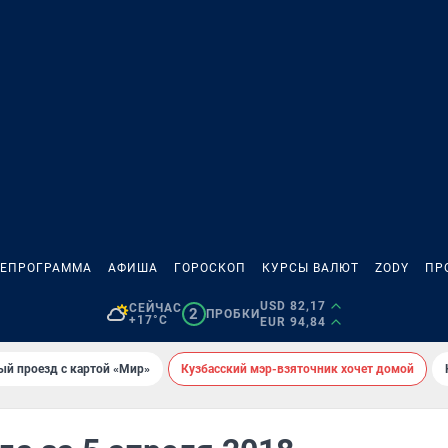
ЛЕПРОГРАММА
АФИША
ГОРОСКОП
КУРСЫ ВАЛЮТ
ZODY
ПР
USD 82,17
СЕЙЧАС
2
ПРОБКИ
+17°C
EUR 94,84
ый проезд с картой «Мир»
Кузбасский мэр-взяточник хочет домой