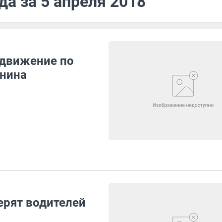
да за 5 апреля 2018
 движение по
енина
ерят водителей