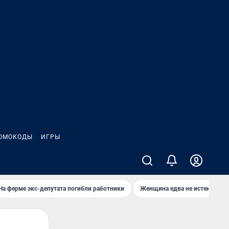
ОМОКОДЫ
ИГРЫ
На ферме экс-депутата погибли работники
Женщина едва не истекла кро