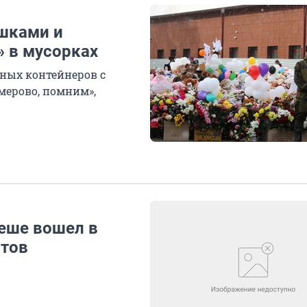
ушками и
 в мусорках
рных контейнеров с
мерово, помним»,
еше вошел в
стов