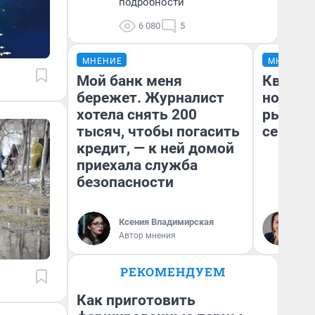
подробности
6 080
5
МНЕНИЕ
МНЕНИЕ
Мой банк меня
Кварти
бережет. Журналист
но деш
хотела снять 200
рынок 
тысяч, чтобы погасить
сейчас
кредит, — к ней домой
приехала служба
безопасности
Ек
Ксения Владимирская
ди
Автор мнения
не
РЕКОМЕНДУЕМ
Как приготовить