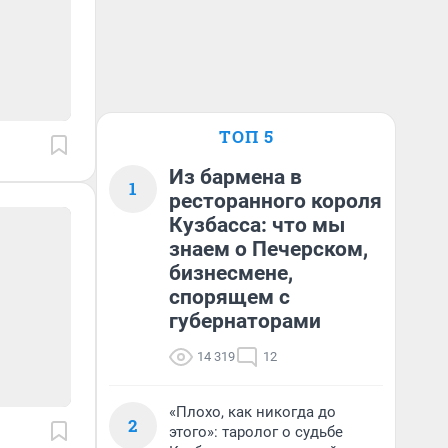
ТОП 5
Из бармена в
1
ресторанного короля
Кузбасса: что мы
знаем о Печерском,
бизнесмене,
спорящем с
губернаторами
14 319
12
«Плохо, как никогда до
2
этого»: таролог о судьбе