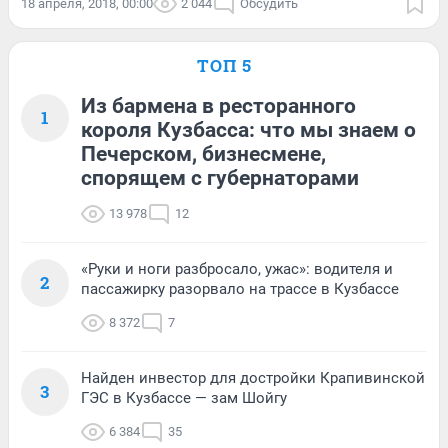
18 апреля, 2018, 00:00
2 044
Обсудить
ТОП 5
Из бармена в ресторанного
1
короля Кузбасса: что мы знаем о
Печерском, бизнесмене,
спорящем с губернаторами
13 978
12
«Руки и ноги разбросало, ужас»: водителя и
2
пассажирку разорвало на трассе в Кузбассе
8 372
7
Найден инвестор для достройки Крапивинской
3
ГЭС в Кузбассе — зам Шойгу
6 384
35