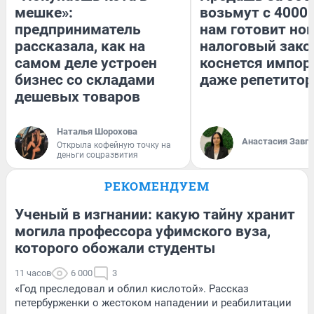
мешке»:
возьмут с 4000.
предприниматель
нам готовит но
рассказала, как на
налоговый зако
самом деле устроен
коснется импор
бизнес со складами
даже репетитор
дешевых товаров
Наталья Шорохова
Анастасия Завг
Открыла кофейную точку на
деньги соцразвития
РЕКОМЕНДУЕМ
Ученый в изгнании: какую тайну хранит
могила профессора уфимского вуза,
которого обожали студенты
11 часов
6 000
3
«Год преследовал и облил кислотой». Рассказ
петербурженки о жестоком нападении и реабилитации