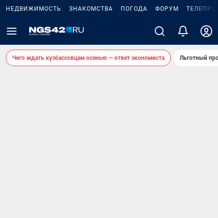
НЕДВИЖИМОСТЬ
ЗНАКОМСТВА
ПОГОДА
ФОРУМ
ТЕЛЕПРО
Чего ждать кузбассовцам осенью — ответ экономиста
Льготный про