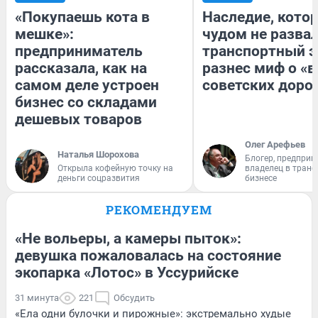
«Покупаешь кота в
Наследие, кото
мешке»:
чудом не разва
предприниматель
транспортный э
рассказала, как на
разнес миф о «
самом деле устроен
советских доро
бизнес со складами
дешевых товаров
Олег Арефьев
Наталья Шорохова
Блогер, предприн
Открыла кофейную точку на
владелец в тран
деньги соцразвития
бизнесе
РЕКОМЕНДУЕМ
«Не вольеры, а камеры пыток»:
девушка пожаловалась на состояние
экопарка «Лотос» в Уссурийске
31 минута
221
Обсудить
«Ела одни булочки и пирожные»: экстремально худые