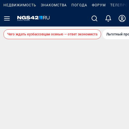
НЕДВИЖИМОСТЬ
ЗНАКОМСТВА
ПОГОДА
ФОРУМ
ТЕЛЕПРО
Чего ждать кузбассовцам осенью — ответ экономиста
Льготный про