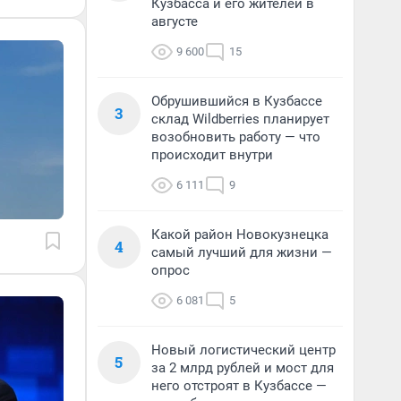
Кузбасса и его жителей в
августе
9 600
15
Обрушившийся в Кузбассе
3
склад Wildberries планирует
возобновить работу — что
происходит внутри
6 111
9
Какой район Новокузнецка
4
самый лучший для жизни —
опрос
6 081
5
Новый логистический центр
5
за 2 млрд рублей и мост для
него отстроят в Кузбассе —