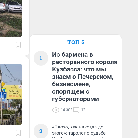
ТОП 5
Из бармена в
1
ресторанного короля
Кузбасса: что мы
знаем о Печерском,
бизнесмене,
спорящем с
губернаторами
14 302
12
«Плохо, как никогда до
2
этого»: таролог о судьбе