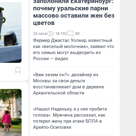
заполонили Екатеринбург:
почему уральские парни
массово оставили жен без
цветов
23 часа
18 192
80
Фермер Джастас Уолкер, известный
как «веселый молочник», заявил что
его семью могут выдворить из
России — видео
«Вам зачем он?»: дизайнер из
Москвы за свои деньги
восстанавливает дом в деревне
Архангельской области
«Нашел Наденьку, а у нее пробита
голова». Мужчина рассказал, как
потерял жену при атаке БПЛА в
Архипо-Осиповке