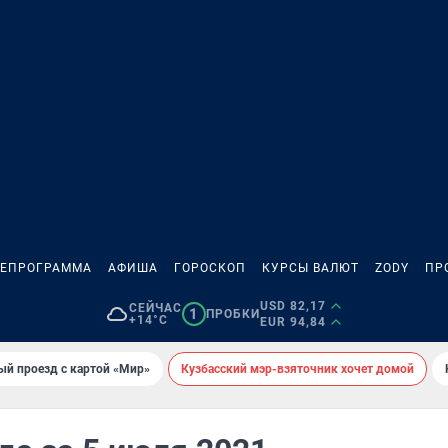
ЛЕПРОГРАММА
АФИША
ГОРОСКОП
КУРСЫ ВАЛЮТ
ZODY
ПР
USD 82,17
СЕЙЧАС
1
ПРОБКИ
+14°C
EUR 94,84
ый проезд с картой «Мир»
Кузбасский мэр-взяточник хочет домой