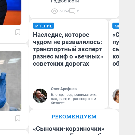
подробности
6 069
5
МНЕНИЕ
МНЕНИЕ
Наследие, которое
«Спутал
чудом не развалилось:
пургу».
транспортный эксперт
смерте
разнес миф о «вечных»
которы
советских дорогах
обнару
Олег Арефьев
Ир
Блогер, предприниматель,
Гл
владелец в транспортном
«Р
бизнесе
Во
РЕКОМЕНДУЕМ
«Сыночки-корзиночки»