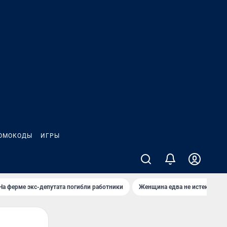
ОМОКОДЫ
ИГРЫ
На ферме экс-депутата погибли работники
Женщина едва не истекла кро