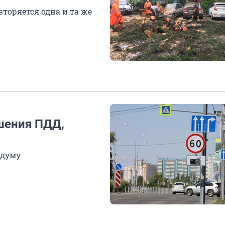
вторяется одна и та же
шения ПДД,
сдуму