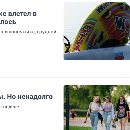
е влетел в
илось
позвоночника, грудной
ы. Но ненадолго
а неделе