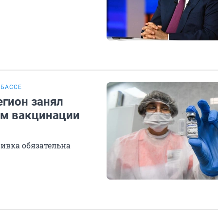
ЗБАССЕ
егион занял
ам вакцинации
вивка обязательна