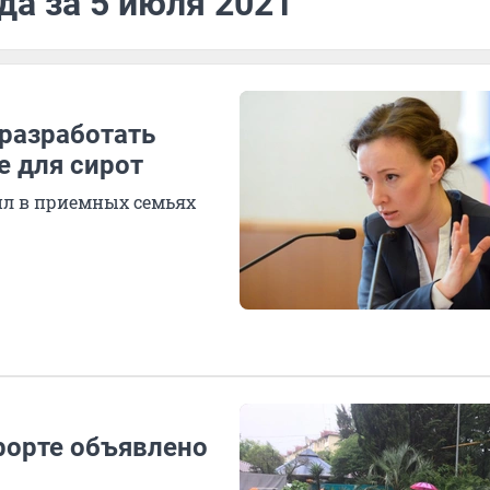
да за 5 июля 2021
разработать
е для сирот
жил в приемных семьях
урорте объявлено