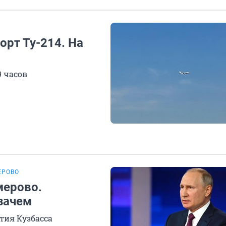
рт Ту-214. На
9 часов
ЕРОВО
мерово.
зачем
тия Кузбасса