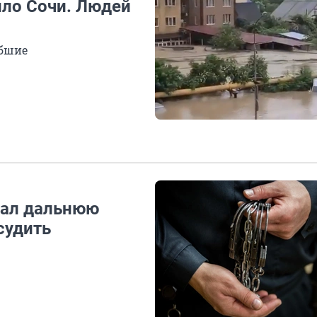
ило Сочи. Людей
ибшие
вал дальнюю
 судить