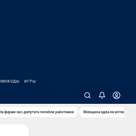
ОМОКОДЫ
ИГРЫ
На ферме экс-депутата погибли работники
Женщина едва не истекла кро