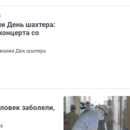
Ж
и День шахтера:
концерта со
ования Дня шахтера
еловек заболели,
цк