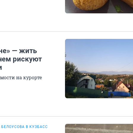
не» — жить
 чем рискуют
и
мости на курорте
 БЕЛОУСОВА В КУЗБАСС