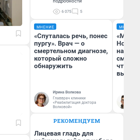
подробности
6 075
5
МНЕНИЕ
МНЕНИЕ
«Спуталась речь, понес
«Мы ви
пургу». Врач — о
Нолана
смертельном диагнозе,
настро
который сложно
смотре
обнаружить
чтобы 
выгляд
Ирина Волкова
Главврач клиники
На
«Реабилитация доктора
Волковой»
РЕКОМЕНДУЕМ
Лицевая гладь для