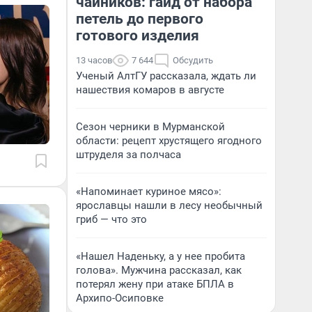
чайников: гайд от набора
петель до первого
готового изделия
13 часов
7 644
Обсудить
Ученый АлтГУ рассказала, ждать ли
нашествия комаров в августе
Сезон черники в Мурманской
области: рецепт хрустящего ягодного
штруделя за полчаса
«Напоминает куриное мясо»:
ярославцы нашли в лесу необычный
гриб — что это
«Нашел Наденьку, а у нее пробита
голова». Мужчина рассказал, как
потерял жену при атаке БПЛА в
Архипо-Осиповке