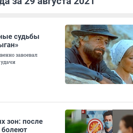
а за 29 августа 2021
ьные судьбы
ыган»
овенно завоевал
 удачи
х зон: после
 болеют