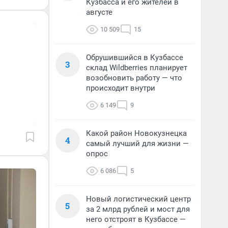
Кузбасса и его жителей в
августе
10 509
15
Обрушившийся в Кузбассе
3
склад Wildberries планирует
возобновить работу — что
происходит внутри
6 149
9
Какой район Новокузнецка
4
самый лучший для жизни —
опрос
6 086
5
Новый логистический центр
5
за 2 млрд рублей и мост для
него отстроят в Кузбассе —