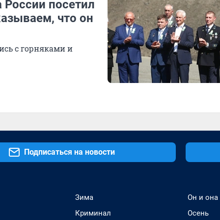
 России посетил
казываем, что он
ись с горняками и
Подписаться на новости
Зима
Он и она
Криминал
Осень