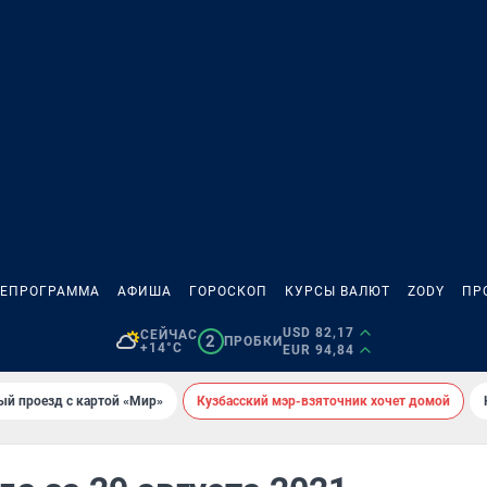
ЛЕПРОГРАММА
АФИША
ГОРОСКОП
КУРСЫ ВАЛЮТ
ZODY
ПР
USD 82,17
СЕЙЧАС
2
ПРОБКИ
+14°C
EUR 94,84
ый проезд с картой «Мир»
Кузбасский мэр-взяточник хочет домой