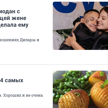
модан с
ущей жене
делала ему
тношениях Дилары и
 4 самых
в. Хороших и не очень