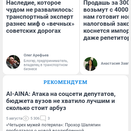
Наследие, которое
Продашь за 3000
чудом не развалилось:
возьмут с 4000.
транспортный эксперт
нам готовит но
разнес миф о «вечных»
налоговый зако
советских дорогах
коснется импор
даже репетитор
Олег Арефьев
Блогер, предприниматель,
Анастасия Завг
владелец в транспортном
бизнесе
РЕКОМЕНДУЕМ
AI-AINA: Атака на соцсети депутатов,
бюджета вузов не хватило лучшим и
сколько стоит арбуз
5 августа
5 306
3
«Четырех мужей потеряла»: Прохор Шаляпин
проболтался о новой возлюбленной