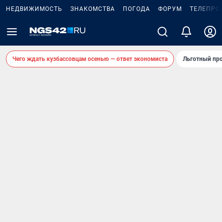
НЕДВИЖИМОСТЬ
ЗНАКОМСТВА
ПОГОДА
ФОРУМ
ТЕЛЕПРО
Чего ждать кузбассовцам осенью — ответ экономиста
Льготный про