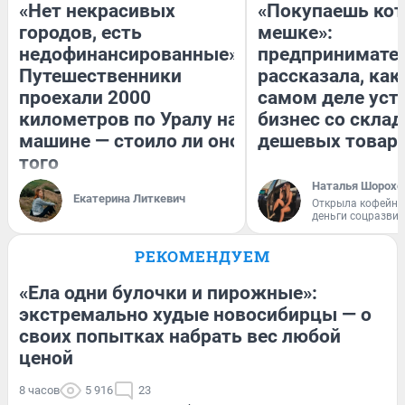
«Нет некрасивых
«Покупаешь кот
городов, есть
мешке»:
недофинансированные».
предпринимате
Путешественники
рассказала, как
проехали 2000
самом деле уст
километров по Уралу на
бизнес со скла
машине — стоило ли оно
дешевых товар
того
Наталья Шорохо
Екатерина Литкевич
Открыла кофейну
деньги соцразви
РЕКОМЕНДУЕМ
«Ела одни булочки и пирожные»:
экстремально худые новосибирцы — о
своих попытках набрать вес любой
ценой
8 часов
5 916
23