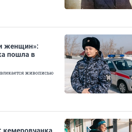
 и женщин»:
а пошла в
 увлекается живописью
: кемеровчанка