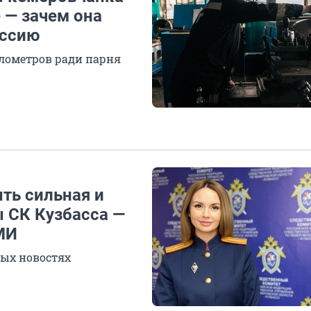
 — зачем она
ессию
илометров ради парня
ыть сильная и
 СК Кузбасса —
МИ
ых новостях