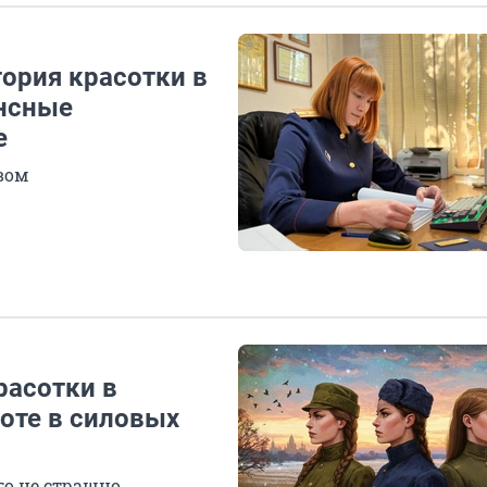
тория красотки в
ансные
е
вом
расотки в
боте в силовых
о не страшно