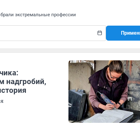
ыбрали экстремальные профессии
Примен
чика:
м надгробий,
история
ия