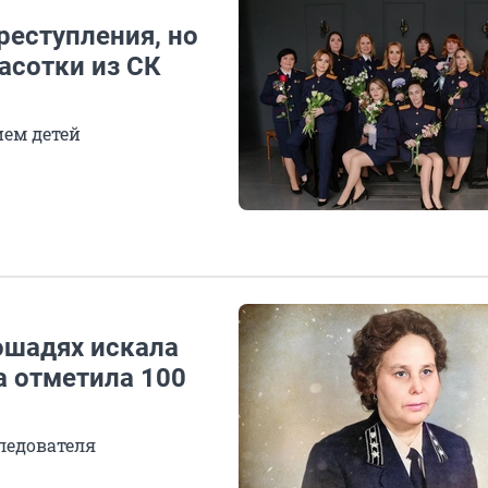
еступления, но
асотки из СК
ем детей
ошадях искала
а отметила 100
ледователя