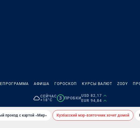
ЛЕПРОГРАММА
АФИША
ГОРОСКОП
КУРСЫ ВАЛЮТ
ZODY
ПР
USD 82,17
СЕЙЧАС
3
ПРОБКИ
+18°C
EUR 94,84
ый проезд с картой «Мир»
Кузбасский мэр-взяточник хочет домой