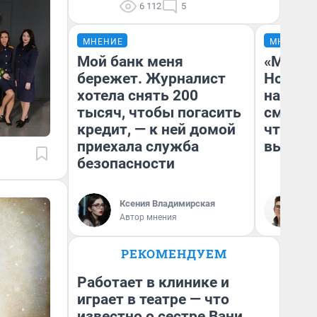
6 112
5
МНЕНИЕ
МНЕНИЕ
Мой банк меня
«Мы ви
бережет. Журналист
Нолана
хотела снять 200
настро
тысяч, чтобы погасить
смотре
кредит, — к ней домой
чтобы 
приехала служба
выгляд
безопасности
Ксения Владимирская
На
Автор мнения
РЕКОМЕНДУЕМ
Работает в клинике и
играет в театре — что
известно о сестре Вани