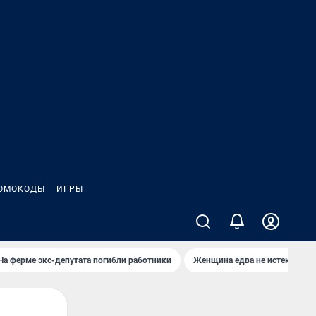
ОМОКОДЫ
ИГРЫ
На ферме экс-депутата погибли работники
Женщина едва не истекла кро