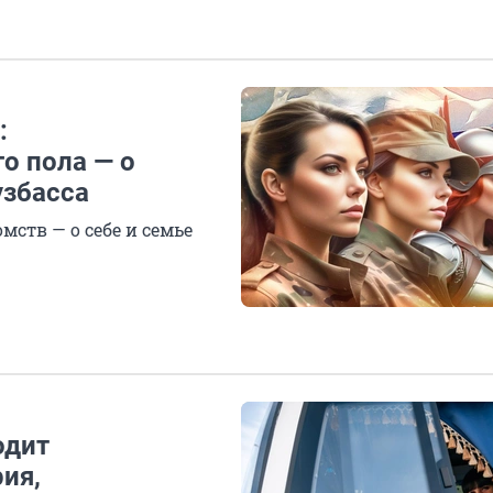
:
о пола — о
узбасса
мств — о себе и семье
одит
ия,