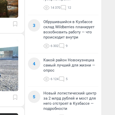
14 370
12
Обрушившийся в Кузбассе
3
склад Wildberries планирует
возобновить работу — что
происходит внутри
6 302
9
Какой район Новокузнецка
4
самый лучший для жизни —
опрос
6 124
5
Новый логистический центр
5
за 2 млрд рублей и мост для
него отстроят в Кузбассе —
подробности