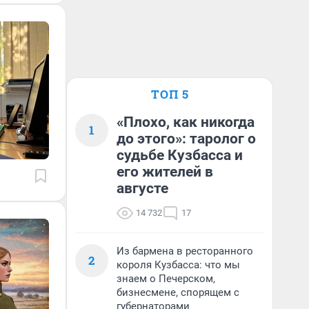
ТОП 5
«Плохо, как никогда
1
до этого»: таролог о
судьбе Кузбасса и
его жителей в
августе
14 732
17
Из бармена в ресторанного
2
короля Кузбасса: что мы
знаем о Печерском,
бизнесмене, спорящем с
губернаторами