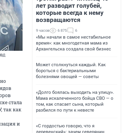
лет разводит голубей,
которые всегда к нему
возвращаются
9 часов
6 875
6
«Мы начали в самое нестабильное
время»: как многодетная мама из
Архангельска создала свой бизнес
МВД
Может столкнуться каждый. Как
бороться с бактериальными
болезнями овощей — советы
тно
рядов
«Долго боялась выходить на улицу».
оров
Мама искалеченного бойца СВО — о
ске стала
том, как спасает сына, который
, так как
разбился по пути к невесте
изация и
«С гордостью говорю, что я
деревенский»: зачем северянин