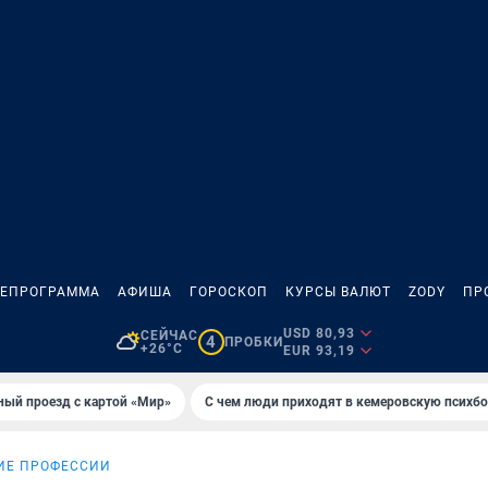
ЛЕПРОГРАММА
АФИША
ГОРОСКОП
КУРСЫ ВАЛЮТ
ZODY
ПР
USD 80,93
СЕЙЧАС
4
ПРОБКИ
+26°C
EUR 93,19
ный проезд с картой «Мир»
С чем люди приходят в кемеровскую психб
ИЕ ПРОФЕССИИ