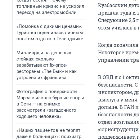
когда Россия? Почему
Кузбасский дет
топливный кризис не ускорил
пришла туда и 
переход на электромобили
Следующие 2,5 
«Помойка с дикими ценами».
этом училась в 
Туристка поделилась личным
опытом отдыха в Геленджике
Когда окончила 
Некоторое время
Миллиарды на дешевых
стейках: сколько
управлении тра
зарабатывают fix-price-
рестораны «The Бык» и как
В ОВД я с 1 октя
устроена их франшиза
безопасности. 
Фотография с поверхности
инспектором, д
Марса вызвала бурные споры
выслуга у меня 
в Сети — на снимке
дольше. В ГАИ 
рассмотрели «загадочного
безопасности до
ходящего человека»
отдел возглави
«юриспруденция
«Наших пациентов не терпят
поддерживает, г
даже в больницах»: психиатр