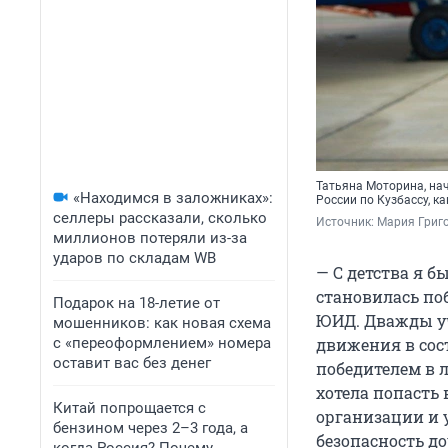
Татьяна Моторина, на
«Находимся в заложниках»:
России по Кузбассу, к
селлеры рассказали, сколько
Источник: 
Мария Григ
миллионов потеряли из-за
ударов по складам WB
— С детства я 
становилась по
Подарок на 18-летие от
ЮИД. Дважды уч
мошенников: как новая схема
с «переоформлением» номера
движения в сост
оставит вас без денег
победителем в 
хотела попасть 
Китай попрощается с
организации и 
бензином через 2–3 года, а
безопасность до