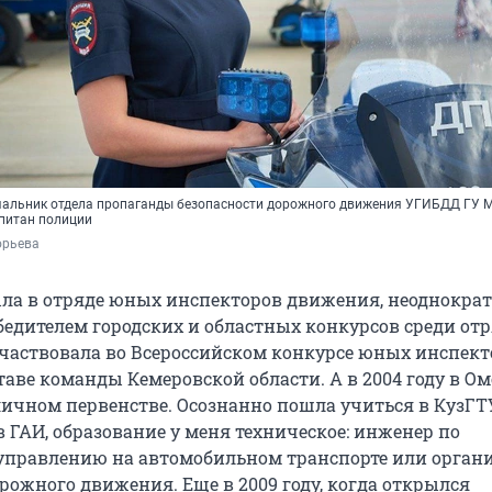
чальник отдела пропаганды безопасности дорожного движения УГИБДД ГУ 
апитан полиции
орьева
была в отряде юных инспекторов движения, неоднокра
бедителем городских и областных конкурсов среди от
аствовала во Всероссийском конкурсе юных инспект
аве команды Кемеровской области. А в 2004 году в Ом
личном первенстве. Осознанно пошла учиться в КузГТУ
в ГАИ, образование у меня техническое: инженер по
управлению на автомобильном транспорте или орган
рожного движения. Еще в 2009 году, когда открылся