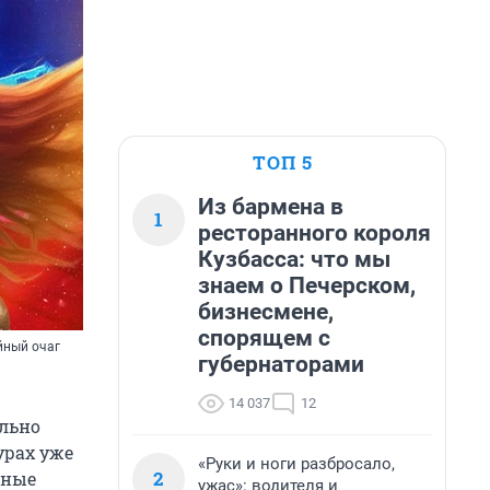
ТОП 5
Из бармена в
1
ресторанного короля
Кузбасса: что мы
знаем о Печерском,
бизнесмене,
спорящем с
йный очаг
губернаторами
14 037
12
льно
урах уже
«Руки и ноги разбросало,
2
сные
ужас»: водителя и