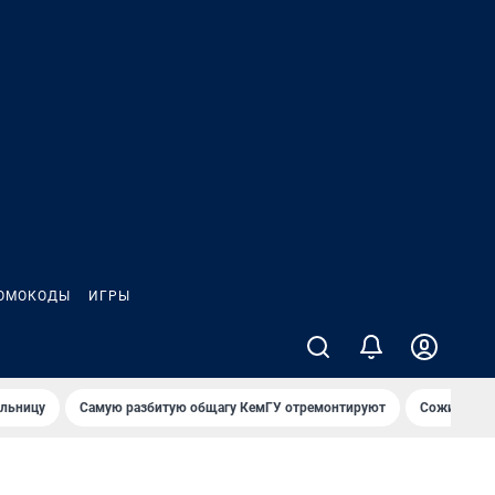
ОМОКОДЫ
ИГРЫ
ольницу
Самую разбитую общагу КемГУ отремонтируют
Сожительни