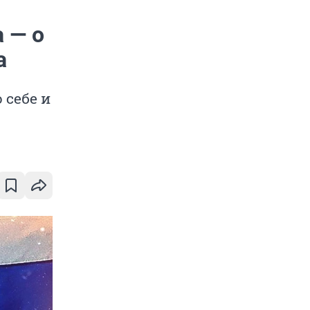
 — о
а
 себе и