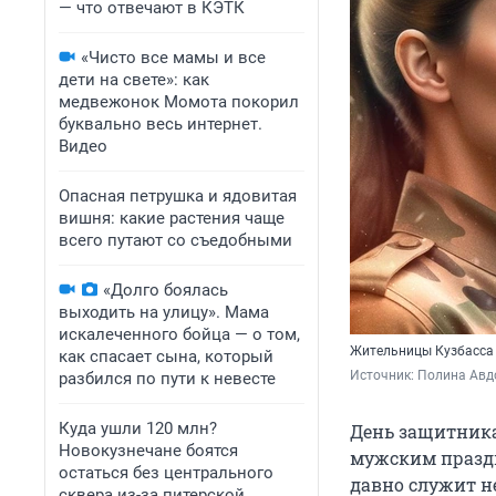
— что отвечают в КЭТК
«Чисто все мамы и все
дети на свете»: как
медвежонок Момота покорил
буквально весь интернет.
Видео
Опасная петрушка и ядовитая
вишня: какие растения чаще
всего путают со съедобными
«Долго боялась
выходить на улицу». Мама
искалеченного бойца — о том,
Жительницы Кузбасса 
как спасает сына, который
Источник: 
Полина Авдо
разбился по пути к невесте
Куда ушли 120 млн?
День защитника
Новокузнечане боятся
мужским праздн
остаться без центрального
давно служит н
сквера из-за питерской