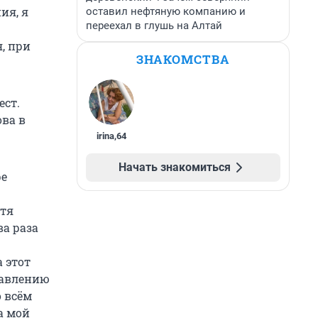
ия, я
оставил нефтяную компанию и
переехал в глушь на Алтай
, при
ЗНАКОМСТВА
ест.
ова в
irina
,
64
Начать знакомиться
ре
отя
ва раза
 этот
равлению
о всём
а мой