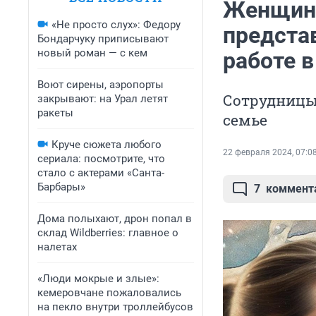
Женщины
«Не просто слух»: Федору
предста
Бондарчуку приписывают
новый роман — с кем
работе в
Воют сирены, аэропорты
Сотрудницы 
закрывают: на Урал летят
ракеты
семье
Круче сюжета любого
22 февраля 2024, 07:0
сериала: посмотрите, что
стало с актерами «Санта-
Барбары»
7
коммент
Дома полыхают, дрон попал в
склад Wildberries: главное о
налетах
«Люди мокрые и злые»:
кемеровчане пожаловались
на пекло внутри троллейбусов