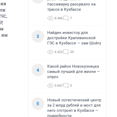
рии
пассажирку разорвало на
трассе в Кузбассе
чли
ЧС,
8 446
7
Р,
ем
Найден инвестор для
и им
3
достройки Крапивинской
ГЭС в Кузбассе — зам Шойгу
6 422
35
Какой район Новокузнецка
4
самый лучший для жизни —
опрос
5 847
5
Новый логистический центр
5
за 2 млрд рублей и мост для
него отстроят в Кузбассе —
подробности