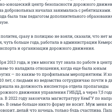
ско-юношеский центр безопасности дорожного движен
на добровольных началах занималась с ребятишками.
года была там педагогом дополнительного образования
вузе.
политех, сразу в полицию не взяли, сказали, что нет м
, чуть больше года, работала в администрации Кемер
нспорта и организации дорожного движения.
бря 2013 года, и уже многих тут знала по работе в цент
С кем-то наладила отношения, когда еще была юным
ругих — по каким-то профильным мероприятиям. И х
10 лет, с людьми из ведомства сотрудничаю почти в д
пришла на должность инспектора отдела пропаганды
рожного движения управления ГИБДД, а через 7,5 года
ла. В 2022 году закончила магистратуру КемГУ по нап
». В семье больше никто форму не носит. Муж меня в
оворит, делай что хочешь, только будь счастлива. Пап