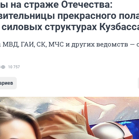
 на страже Отечества:
вительницы прекрасного пола
 силовых структурах Кузбасс
МВД, ГАИ, СК, МЧС и других ведомств — о
8
10 757
ариев