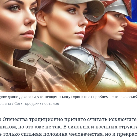
уже давно доказали, что женщины могут хранить от проблем не только семе
шина / Сеть городских порталов
 Отечества традиционно принято считать исключите
иком, но это уже не так. В силовых и военных структ
е только сильная половина человечества, но и прекра