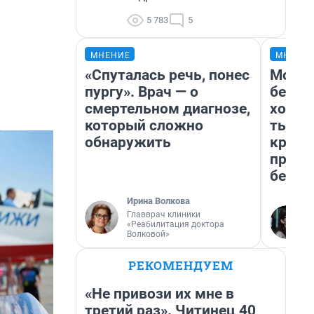
5 783
5
МНЕНИЕ
МНЕНИ
«Спуталась речь, понес
Мой б
пургу». Врач — о
береж
смертельном диагнозе,
хотел
который сложно
тысяч
обнаружить
креди
приех
безоп
Ирина Волкова
Главврач клиники
«Реабилитация доктора
Волковой»
РЕКОМЕНДУЕМ
«Не привози их мне в
третий раз». Читинец 40