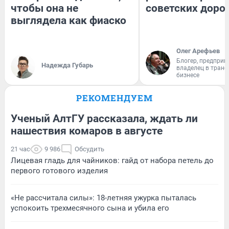
чтобы она не
советских доро
выглядела как фиаско
Олег Арефьев
Блогер, предприн
Надежда Губарь
владелец в тран
бизнесе
РЕКОМЕНДУЕМ
Ученый АлтГУ рассказала, ждать ли
нашествия комаров в августе
21 час
9 986
Обсудить
Лицевая гладь для чайников: гайд от набора петель до
первого готового изделия
«Не рассчитала силы»: 18-летняя ужурка пыталась
успокоить трехмесячного сына и убила его