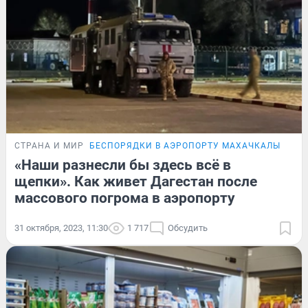
СТРАНА И МИР
БЕСПОРЯДКИ В АЭРОПОРТУ МАХАЧКАЛЫ
РЕП
«Наши разнесли бы здесь всё в
щепки». Как живет Дагестан после
массового погрома в аэропорту
31 октября, 2023, 11:30
1 717
Обсудить