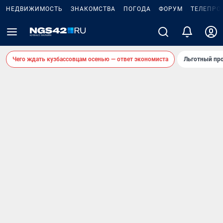
НЕДВИЖИМОСТЬ
ЗНАКОМСТВА
ПОГОДА
ФОРУМ
ТЕЛЕПРО
Чего ждать кузбассовцам осенью — ответ экономиста
Льготный про