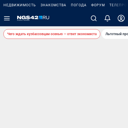
НЕДВИЖИМОСТЬ
ЗНАКОМСТВА
ПОГОДА
ФОРУМ
ТЕЛЕПРО
Чего ждать кузбассовцам осенью — ответ экономиста
Льготный про