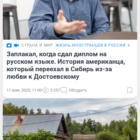
СТРАНА И МИР
ЖИЗНЬ ИНОСТРАНЦЕВ В РОССИИ
ИСТО
Заплакал, когда сдал диплом на
русском языке. История американца,
который переехал в Сибирь из-за
любви к Достоевскому
11 мая, 2025, 11:00
3 257
Обсудить