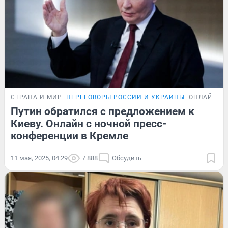
СТРАНА И МИР
ПЕРЕГОВОРЫ РОССИИ И УКРАИНЫ
ОНЛАЙН-Т
Путин обратился с предложением к
Киеву. Онлайн с ночной пресс-
конференции в Кремле
11 мая, 2025, 04:29
7 888
Обсудить