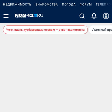
НЕДВИЖИМОСТЬ
ЗНАКОМСТВА
ПОГОДА
ФОРУМ
ТЕЛЕПРО
Чего ждать кузбассовцам осенью — ответ экономиста
Льготный про