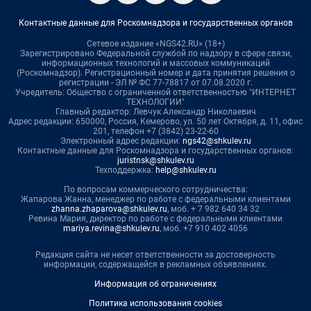
Контактные данные для Роскомнадзора и государственных органов
Сетевое издание «NGS42.RU» (18+)
Зарегистрировано Федеральной службой по надзору в сфере связи,
информационных технологий и массовых коммуникаций
(Роскомнадзор). Регистрационный номер и дата принятия решения о
регистрации - ЭЛ № ФС 77-78817 от 07.08.2020 г.
Учредитель: Общество с ограниченной ответственностью "ИНТЕРНЕТ
ТЕХНОЛОГИИ"
Главный редактор: Левчук Александр Николаевич
Адрес редакции: 650000, Россия, Кемерово, ул. 50 лет Октября, д. 11, офис
201, телефон +7 (3842) 23-22-60
Электронный адрес редакции:
ngs42@shkulev.ru
Контактные данные для Роскомнадзора и государственных органов:
juristnsk@shkulev.ru
Техподдержка:
help@shkulev.ru
По вопросам коммерческого сотрудничества:
Жапарова Жанна, менеджер по работе с федеральными клиентами
zhanna.zhaparova@shkulev.ru
, моб. + 7 982 640 34 32
Ревина Мария, директор по работе с федеральными клиентами
mariya.revina@shkulev.ru
, моб. +7 910 402 4056
Редакция сайта не несет ответственности за достоверность
информации, содержащейся в рекламных объявлениях.
Информация об ограничениях
Политика использования cookies