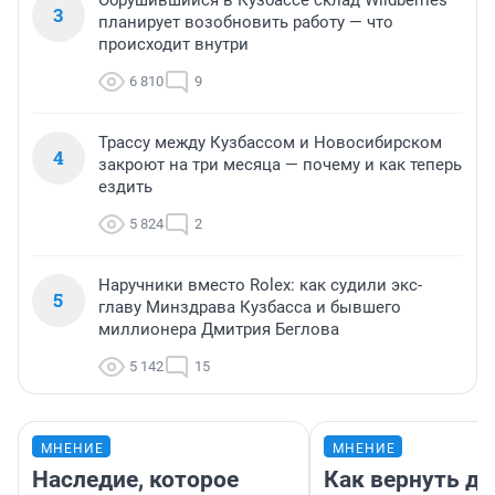
Обрушившийся в Кузбассе склад Wildberries
3
планирует возобновить работу — что
происходит внутри
6 810
9
Трассу между Кузбассом и Новосибирском
4
закроют на три месяца — почему и как теперь
ездить
5 824
2
Наручники вместо Rolex: как судили экс-
5
главу Минздрава Кузбасса и бывшего
миллионера Дмитрия Беглова
5 142
15
МНЕНИЕ
МНЕНИЕ
Наследие, которое
Как вернуть де