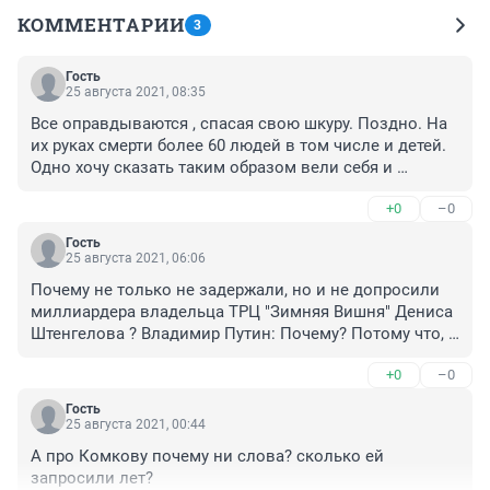
КОММЕНТАРИИ
3
Гость
25 августа 2021, 08:35
Все оправдываются , спасая свою шкуру. Поздно. На 
их руках смерти более 60 людей в том числе и детей. 
Одно хочу сказать таким образом вели себя и 
преступники по уголовному делу со взрывом на 
+0
–0
шахте "Ульяновская" в 2007 году. Прикрывались вдруг 
открывшимися болезнями, детьми, при старелыми 
Гость
родителями....В результате не исполнения своих 
25 августа 2021, 06:06
обязанностей, Правил безопасности , Промышленной 
Почему не только не задержали, но и не допросили 
безопасности на взрывоопасном производстве 
миллиардера владельца ТРЦ "Зимняя Вишня" Дениса 
шахте во главе с бывшим директором А. Функ и его 
Штенгелова ? Владимир Путин: Почему? Потому что, 
подельников было убито страшной смертью 110 
потому !
человек!!!! Но всё же их наказали по минимальным 
+0
–0
срокам. Но это не забывается. Как не изворачивался 
Бывший преступник А. Функ от наказания -всё же его 
Гость
25 августа 2021, 00:44
постигла Божья кара и наказала даже после 
Подкупного помилования за смерть 110 ни в чём не 
А про Комкову почему ни слова? сколько ей 
повинных шахтёров. Натворили дел с убийством 
запросили лет?