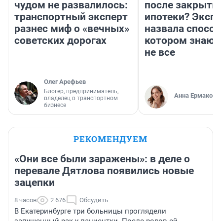
чудом не развалилось:
после закрыти
транспортный эксперт
ипотеки? Эксп
разнес миф о «вечных»
назвала способ
советских дорогах
котором знают
не все
Олег Арефьев
Блогер, предприниматель,
Анна Ермакова
владелец в транспортном
бизнесе
РЕКОМЕНДУЕМ
«Они все были заражены»: в деле о
перевале Дятлова появились новые
зацепки
8 часов
2 676
Обсудить
В Екатеринбурге три больницы проглядели