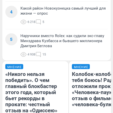
Какой район Новокузнецка самый лучший для
4
жизни — опрос
6 218
5
Наручники вместо Rolex: как судили экс-главу
5
Минздрава Кузбасса и бывшего миллионера
Дмитрия Беглова
4 938
15
МНЕНИЕ
МНЕНИЕ
«Никого нельзя
Колобок-колобо
победить». О чем
тебя боюсь! Рад
главный блокбастер
отложили прок
этого года, который
«Человека-паук
бьет рекорды в
отзыв о фильме
прокате: честный
«человека-булк
отзыв на «Одиссею»