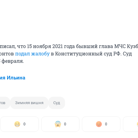
писал, что 15 ноября 2021 года бывший глава МЧС Куз
онтов
подал жалобу
в Конституционный суд РФ. Суд
5 февраля.
ия Ильина
тов
Зимняя вишня
Суд
0
0
0