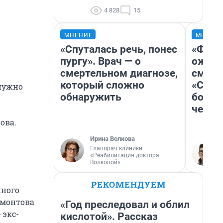
4 828
15
МНЕНИЕ
МНЕНИ
«Спуталась речь, понес
«Фина
пургу». Врач — о
ожида
смертельном диагнозе,
смотр
который сложно
«Стар
 нужно
обнаружить
больш
честн
ова.
Ирина Волкова
Главврач клиники
«Реабилитация доктора
Волковой»
РЕКОМЕНДУЕМ
нного
Мамонтова
«Год преследовал и облил
 экс-
кислотой». Рассказ