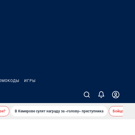
ОМОКОДЫ
ИГРЫ
ое?
В Кемерове сулят награду за «голову» преступника
Бойцовский 