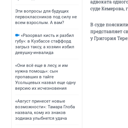
адвоката одног
суде Кемерова, 
Эти вопросы для будущих
первоклассников под силу не
всем взрослым. А вам?
В суде пояснил
представляет св
«Разорвал кисть и разбил
у Григория Тере
губу»: в Кузбассе стаффорд
загрыз таксу, а хозяин избил
девушку-инвалида
«Они всё еще в лесу, и им
нужна помощь»: сын
пропавших в тайге
Усольцевых назвал еще одну
версию их исчезновения
«Август принесет новые
возможности»: Тамара Глоба
назвала, кому из знаков
зодиака улыбнется удача