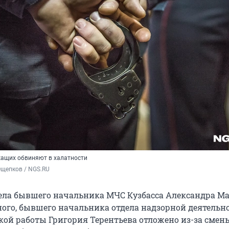
ащих обвиняют в халатности
Ощепков / NGS.RU
ела бывшего начальника МЧС Кузбасса Александра М
ного, бывшего начальника отдела надзорной деятельн
ой работы Григория Терентьева отложено из-за смен