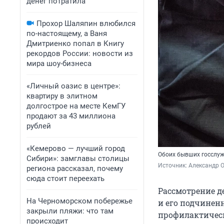
денег потратила
Прохор Шаляпин влюбился
по-настоящему, а Ваня
Дмитриенко попал в Книгу
рекордов России: новости из
мира шоу-бизнеса
«Личный оазис в центре»:
квартиру в элитном
долгострое на месте КемГУ
продают за 43 миллиона
рублей
«Кемерово — лучший город
Обоих бывших госслуж
Сибири»: замглавы столицы
Источник: 
Александр 
региона рассказал, почему
сюда стоит переехать
Рассмотрение д
На Черноморском побережье
и его подчинен
закрыли пляжи: что там
профилактическ
происходит