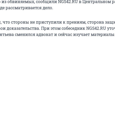
о из обвиняемых, сообщили NGS42.RU в Центральном 
где рассматривается дело.
и, что стороны не приступили к прениям, сторона защ
ои доказательства. При этом собеседник NGS42.RU уто
нтьева сменился адвокат и сейчас изучает материалы 