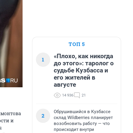
ТОП 5
«Плохо, как никогда
1
до этого»: таролог о
судьбе Кузбасса и
его жителей в
августе
14 936
21
Обрушившийся в Кузбассе
амонтова
2
склад Wildberries планирует
ости и
возобновить работу — что
ы
происходит внутри