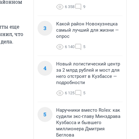
районном
6 358
9
Какой район Новокузнецка
иты еще
3
самый лучший для жизни —
чнил, что
опрос
дела.
6 140
5
Новый логистический центр
4
за 2 млрд рублей и мост для
него отстроят в Кузбассе —
подробности
6 125
5
Наручники вместо Rolex: как
5
судили экс-главу Минздрава
Кузбасса и бывшего
миллионера Дмитрия
Беглова