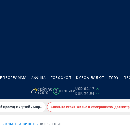
ЛЕПРОГРАММА
АФИША
ГОРОСКОП
КУРСЫ ВАЛЮТ
ZODY
ПР
USD 82,17
СЕЙЧАС
3
ПРОБКИ
+20°C
EUR 94,84
й проезд с картой «Мир»
Сколько стоит жилье в кемеровском долгостр
В «ЗИМНЕЙ ВИШНЕ»
ЭКСКЛЮЗИВ