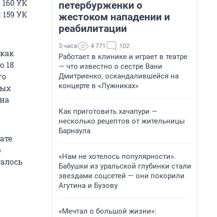
 160 УК
петербурженки о
 159 УК
жестоком нападении и
реабилитации
3 часа
4 771
102
 как
Работает в клинике и играет в театре
о 18
— что известно о сестре Вани
го
Дмитриенко, оскандалившейся на
концерте в «Лужниках»
ных
она
Как приготовить хачапури —
несколько рецептов от жительницы
Барнаула
ате
о
«Нам не хотелось популярности».
талось
Бабушки из уральской глубинки стали
звездами соцсетей — они покорили
Агутина и Бузову
«Мечтал о большой жизни»: