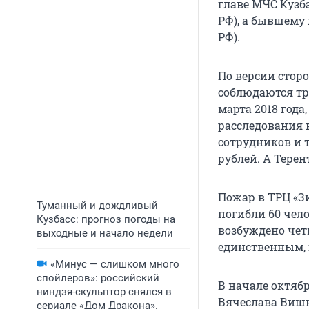
главе МЧС Кузба
РФ), а бывшему 
РФ).
По версии стор
соблюдаются тр
марта 2018 года
расследования 
сотрудников и т
рублей. А Тере
Пожар в ТРЦ «Зи
Туманный и дождливый
погибли 60 чело
Кузбасс: прогноз погоды на
возбуждено чет
выходные и начало недели
единственным, 
«Минус — слишком много
спойлеров»: российский
В начале октябр
ниндзя-скульптор снялся в
Вячеслава Вишн
сериале «Дом Дракона».