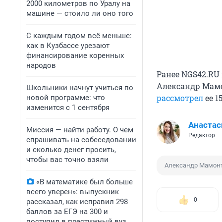
2000 километров по Уралу на
машине — стоило ли оно того
С каждым годом всё меньше:
как в Кузбассе урезают
финансирование коренных
народов
Ранее NGS42.RU 
Александр Мам
Школьники начнут учиться по
рассмотрел
ее 1
новой программе: что
изменится с 1 сентября
Анастас
Миссия — найти работу. О чем
Редактор
спрашивать на собеседовании
и сколько денег просить,
чтобы вас точно взяли
Александр Мамон
«В математике был больше
всего уверен»: выпускник
0
рассказал, как исправил 298
баллов за ЕГЭ на 300 и
поступил в престижный вуз