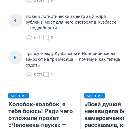
6 803
9
Новый логистический центр за 2 млрд
4
рублей и мост для него отстроят в Кузбассе
— подробности
6 414
5
Трассу между Кузбассом и Новосибирском
5
закроют на три месяца — почему и как теперь
ездить
5 776
2
МНЕНИЕ
МНЕНИЕ
Колобок-колобок, я
«Всей душой
тебя боюсь! Ради чего
ненавидела бег
отложили прокат
кемеровчанка
«Человека-паука» —
рассказала, ка