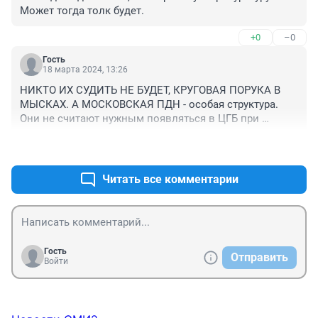
Может тогда толк будет.
+0
–0
Гость
18 марта 2024, 13:26
НИКТО ИХ СУДИТЬ НЕ БУДЕТ, КРУГОВАЯ ПОРУКА В 
МЫСКАХ. А МОСКОВСКАЯ ПДН - особая структура. 
Они не считают нужным появляться в ЦГБ при 
травмах детей и родителей с детьми заставляют идти 
+0
–0
для опроса в полицию, это на другой конец города. 
Дети с переломами в гипсе идут в полицию. 
Прокуратуратура полностью бездействует.
Читать все комментарии
Гость
Отправить
Войти