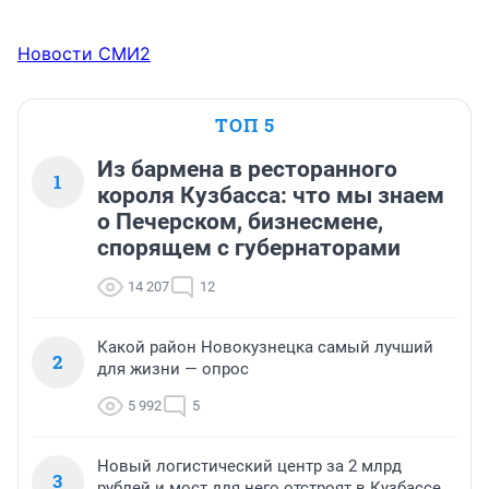
Новости СМИ2
ТОП 5
Из бармена в ресторанного
1
короля Кузбасса: что мы знаем
о Печерском, бизнесмене,
спорящем с губернаторами
14 207
12
Какой район Новокузнецка самый лучший
2
для жизни — опрос
5 992
5
Новый логистический центр за 2 млрд
3
рублей и мост для него отстроят в Кузбассе