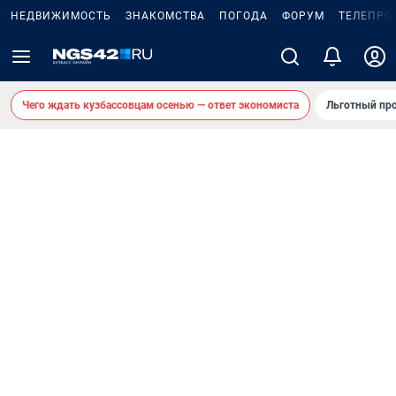
НЕДВИЖИМОСТЬ
ЗНАКОМСТВА
ПОГОДА
ФОРУМ
ТЕЛЕПРО
Чего ждать кузбассовцам осенью — ответ экономиста
Льготный про