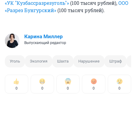
«УК "Кузбассразрезуголь"»
(100 тысяч рублей),
ООО
«Разрез Бунгурский»
(100 тысяч рублей).
Карина Миллер
Выпускающий редактор
Уголь
Экология
Шахта
Нарушение
Штраф
Уг
0
0
0
0
0