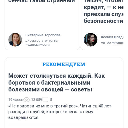
сейчас такой странный
тысяч, чтобы п
кредит, — к не
приехала служ
безопасности
Екатерина Торопова
Ксения Владим
директор агентства
Автор мнения
недвижимости
РЕКОМЕНДУЕМ
Может столкнуться каждый. Как
бороться с бактериальными
болезнями овощей — советы
19 часов
13 059
5
«Не привози их мне в третий раз». Читинец 40 лет
разводит голубей, которые всегда к нему
возвращаются