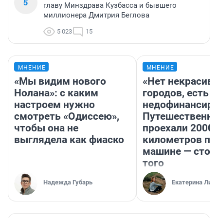
5
главу Минздрава Кузбасса и бывшего
миллионера Дмитрия Беглова
5 023
15
МНЕНИЕ
МНЕНИЕ
«Мы видим нового
«Нет некрасив
Нолана»: с каким
городов, есть
настроем нужно
недофинансиро
смотреть «Одиссею»,
Путешественн
чтобы она не
проехали 2000
выглядела как фиаско
километров по 
машине — стои
того
Надежда Губарь
Екатерина Лит