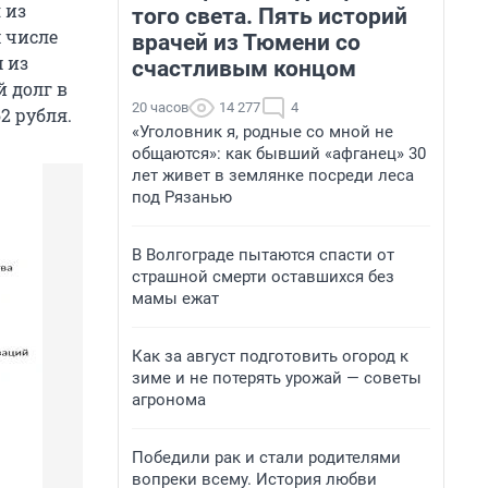
 из
того света. Пять историй
м числе
врачей из Тюмени со
 из
счастливым концом
й долг в
20 часов
14 277
4
2 рубля.
«Уголовник я, родные со мной не
общаются»: как бывший «афганец» 30
лет живет в землянке посреди леса
под Рязанью
В Волгограде пытаются спасти от
страшной смерти оставшихся без
мамы ежат
Как за август подготовить огород к
зиме и не потерять урожай — советы
агронома
Победили рак и стали родителями
вопреки всему. История любви