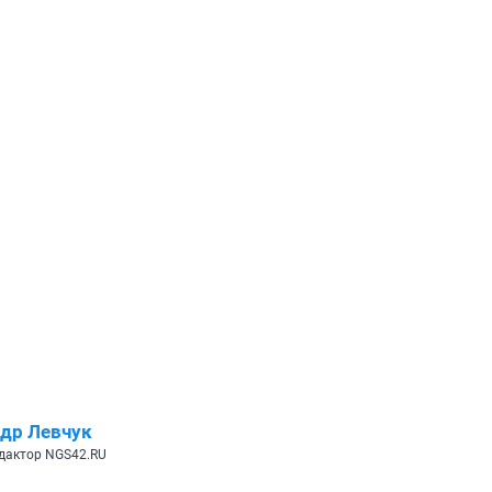
др Левчук
дактор NGS42.RU