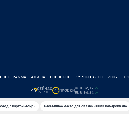
ЛЕПРОГРАММА
АФИША
ГОРОСКОП
КУРСЫ ВАЛЮТ
ZODY
ПР
USD 82,17
СЕЙЧАС
4
ПРОБКИ
+21°C
EUR 94,84
оезд с картой «Мир»
Необычное место для сплава нашли кемеровчане