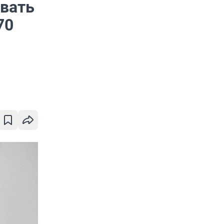
вать
70