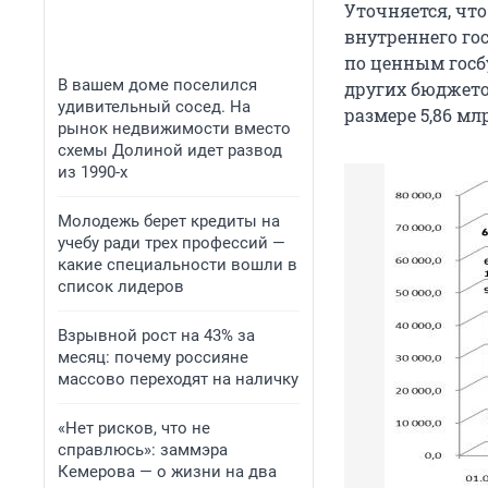
Уточняется, чт
внутреннего гос
по ценным госб
В вашем доме поселился
других бюджетов
удивительный сосед. На
размере 5,86 мл
рынок недвижимости вместо
схемы Долиной идет развод
из 1990-х
Молодежь берет кредиты на
учебу ради трех профессий —
какие специальности вошли в
список лидеров
Взрывной рост на 43% за
месяц: почему россияне
массово переходят на наличку
«Нет рисков, что не
справлюсь»: заммэра
Кемерова — о жизни на два