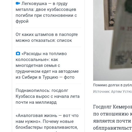
Легковушка — в груду
металла: двое кузбассовцев
погибли при столкновении с
фурой
От каких штампов в паспорте
можно отказаться: список
«Расходы на топливо
колоссальные»: как
многодетная семья с
грудничком едет на автодоме
из Сибири в Турцию — фото
Помимо долгах в рубл
Поднакопилось: госдолг
Источник: 
Артем Устю
Кузбасса вырос с начала лета
почти на миллиард
Госдолг Кемеров
по отношению к
«Аналоговая жизнь — вот что
является почти
нам нужно». Почему новые
блокбастеры проваливаются,
облправительств