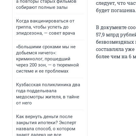
а повторы старых фильмов
следует, что ча
собирают полные залы
будет погашена
Когда вакцинироваться от
В документе соо
гриппа, чтобы успеть до
эпидсезона, — совет врача
57,9 млрд рубле
безвозмездных 
«Большими сроками мы не
составляла уже 
добьемся ничего»:
более чем на 6 
криминолог, прошедший
через 200 зон, — о тюремной
системе и ее проблемах
Кузбасская поликлиника два
года подделывала
медосмотры жителя, в тайне
от него
Как вернуть деньги после
закрытия ипотеки? Эксперт
назвала способ, о котором
знают далеко не все