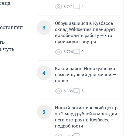
сяца
8 741
4
Обрушившийся в Кузбассе
3
составлял
склад Wildberries планирует
возобновить работу — что
ть
происходит внутри
а чуть
6 726
9
Какой район Новокузнецка
4
самый лучший для жизни —
опрос
6 386
5
Новый логистический центр
5
за 2 млрд рублей и мост для
него отстроят в Кузбассе —
подробности