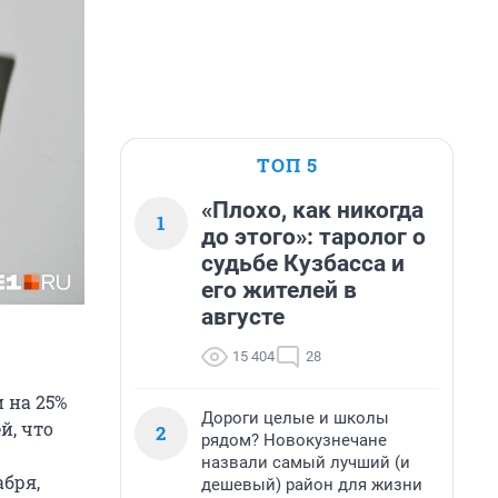
ТОП 5
«Плохо, как никогда
1
до этого»: таролог о
судьбе Кузбасса и
его жителей в
августе
15 404
28
 на 25%
Дороги целые и школы
й, что
2
рядом? Новокузнечане
назвали самый лучший (и
абря,
дешевый) район для жизни