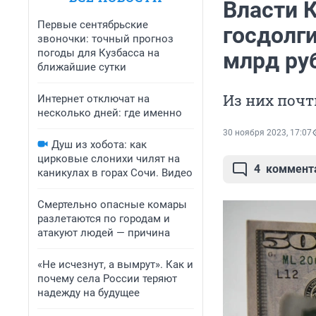
Власти 
Первые сентябрьские
госдолги
звоночки: точный прогноз
погоды для Кузбасса на
млрд ру
ближайшие сутки
Из них почт
Интернет отключат на
несколько дней: где именно
30 ноября 2023, 17:07
Душ из хобота: как
цирковые слонихи чилят на
4
коммент
каникулах в горах Сочи. Видео
Смертельно опасные комары
разлетаются по городам и
атакуют людей — причина
«Не исчезнут, а вымрут». Как и
почему села России теряют
надежду на будущее