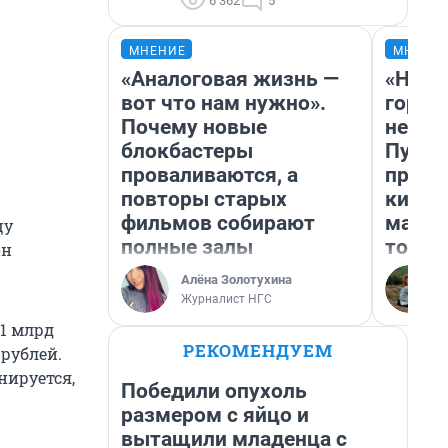
6 362
5
МНЕНИЕ
МНЕНИ
«Аналоговая жизнь —
«Нет 
вот что нам нужно».
городо
Почему новые
недоф
блокбастеры
Путеш
проваливаются, а
проех
повторы старых
килом
фильмов собирают
машин
цу
полные залы
того
он
Алёна Золотухина
Журналист НГС
,1 млрд
РЕКОМЕНДУЕМ
 рублей.
нируется,
Победили опухоль
размером с яйцо и
вытащили младенца с