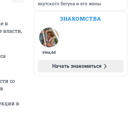
якутского бегуна и его жены
ЗНАКОМСТВА
е в
 власти,
irina
,
64
сса
Начать знакомиться
сти со
 в
укции в