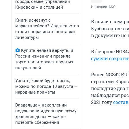
города, семье, управлении
Кировским и столицей
Источник: 
АКО
Книги исчезнут с
В связи с чем р
маркетплейсов? Издательства
Кузбасс инвест
стали сворачивать поставки
в документе не 
литературы
Купить нельзя вернуть. В
В феврале NGS42
России изменили правила
сумели сократи
торговли: что ждет простых
покупателей
Ранее NGS42.RU
Узнать, какой будет осень,
странами Еврос
можно по погоде 10 августа —
последние два 
народные приметы
наблюдался рос
2021 году
соста
Владельцам накоплений
подсказали идеальную схему
хранения денег — как не
потерять сбережения