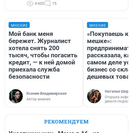
4 603
15
МНЕНИЕ
МНЕНИЕ
Мой банк меня
«Покупаешь ко
бережет. Журналист
мешке»:
хотела снять 200
предпринимат
тысяч, чтобы погасить
рассказала, как
кредит, — к ней домой
самом деле ус
приехала служба
бизнес со скл
безопасности
дешевых това
Наталья Шорох
Ксения Владимирская
Открыла кофейн
Автор мнения
деньги соцразв
РЕКОМЕНДУЕМ