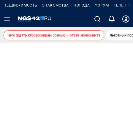
НЕДВИЖИМОСТЬ
ЗНАКОМСТВА
ПОГОДА
ФОРУМ
ТЕЛЕПРО
Чего ждать кузбассовцам осенью — ответ экономиста
Льготный про