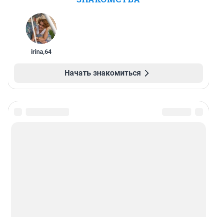
irina
,
64
Начать знакомиться