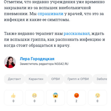
Отметим, что недавно учреждения уже временно
закрывали из-за вспышек внебольничной
пневмонии. Мы
спрашивали
у врачей, что это за
инфекция и какие ее симптомы.
Также недавно терапевт нам
рассказывал
, ждать
ли вспышки гриппа, как распознать инфекцию и
когда стоит обращаться к врачу.
Лера Городецкая
Заместитель редактора NGS42.RU
Дистант
Карантин
ОРВИ
Грипп и ОРВИ
Заболев
0
0
3
2
0