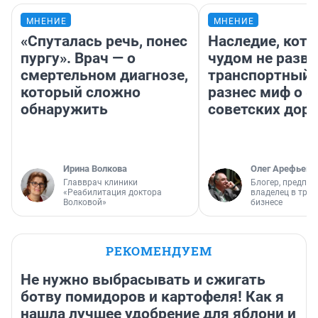
МНЕНИЕ
МНЕНИЕ
«Спуталась речь, понес
Наследие, кото
пургу». Врач — о
чудом не разва
смертельном диагнозе,
транспортный 
который сложно
разнес миф о 
обнаружить
советских доро
Ирина Волкова
Олег Арефьев
Главврач клиники
Блогер, предпри
«Реабилитация доктора
владелец в тра
Волковой»
бизнесе
РЕКОМЕНДУЕМ
Не нужно выбрасывать и сжигать
ботву помидоров и картофеля! Как я
нашла лучшее удобрение для яблони и