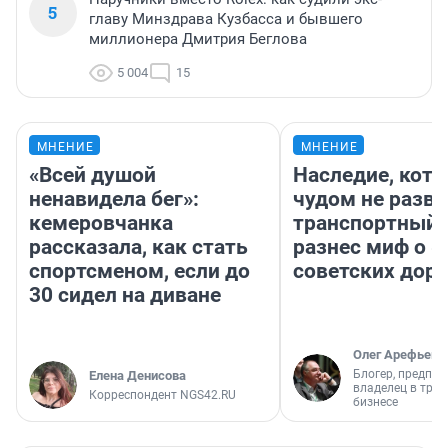
5
главу Минздрава Кузбасса и бывшего
миллионера Дмитрия Беглова
5 004
15
МНЕНИЕ
МНЕНИЕ
«Всей душой
Наследие, кото
ненавидела бег»:
чудом не разва
кемеровчанка
транспортный 
рассказала, как стать
разнес миф о 
спортсменом, если до
советских доро
30 сидел на диване
Олег Арефьев
Блогер, предпри
Елена Денисова
владелец в тра
Корреспондент NGS42.RU
бизнесе