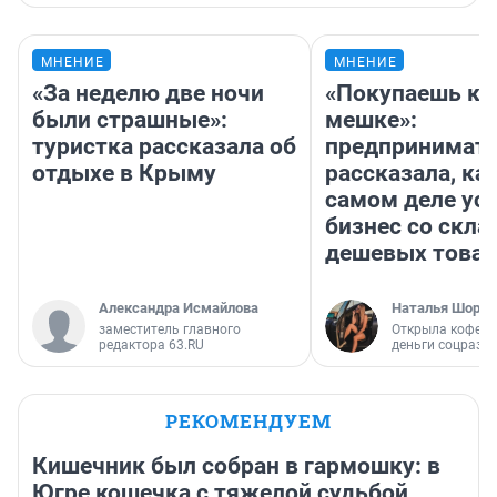
МНЕНИЕ
МНЕНИЕ
«За неделю две ночи
«Покупаешь ко
были страшные»:
мешке»:
туристка рассказала об
предпринимат
отдыхе в Крыму
рассказала, как
самом деле ус
бизнес со скл
дешевых това
Александра Исмайлова
Наталья Шорох
заместитель главного
Открыла кофейн
редактора 63.RU
деньги соцразв
РЕКОМЕНДУЕМ
Кишечник был собран в гармошку: в
Югре кошечка с тяжелой судьбой