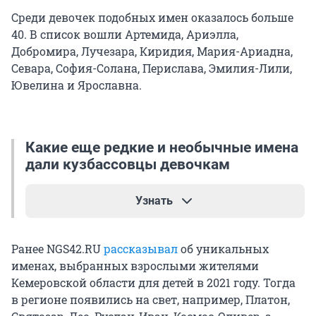
Среди девочек подобных имен оказалось больше
40. В список вошли Артемида, Ариэлла,
Добромира, Лучезара, Киридия, Мария-Ариадна,
Севара, София-Солана, Перислава, Эмилия-Лили,
Ювелина и Ярославна.
Какие еще редкие и необычные имена
дали кузбассовцы девочкам
Узнать
Алекса, Алеона, Ария, Арсения, Алита, Альвина,
Ранее NGS42.RU
рассказывал
об уникальных
Ассоль, Алеона, Астрэя, Добромира, Ирада, Вита,
именах, выбранных взрослыми жителями
Владимира, Владлена, Иванна, Зара, Дана,
Кемеровской области для детей в 2021 году. Тогда
Кассия, Кирианна, Каталея, Кирияна,
в регионе появились на свет, например, Платон,
Милослава, Медея, Милалика, Станислава,