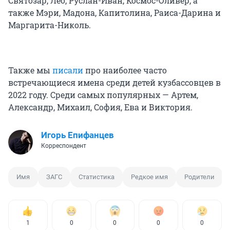
Святозар, Лео, Руслан-Иван, Космос-Оливер, а
Святослава, Русалина, Руслана, Олесия,
также Мэри, Мадона, Капитолина, Раиса-Дарина и
Перислава, Элия, Эра.
Маргарита-Николь.
Также мы
писали
про наиболее часто
встречающиеся имена среди детей кузбассовцев в
2022 году. Среди самых популярных — Артем,
Александр, Михаил, София, Ева и Виктория.
Игорь Епифанцев
Корреспондент
Имя
ЗАГС
Статистика
Редкое имя
Родители
1
0
0
0
0