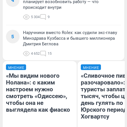
планирует возобновить работу — что
происходит внутри
5 304
9
Наручники вместо Rolex: как судили экс-главу
5
Минздрава Кузбасса и бывшего миллионера
Дмитрия Беглова
4 652
15
МНЕНИЕ
МНЕНИЕ
«Мы видим нового
«Сливочное пив
Нолана»: с каким
разочаровало»:
настроем нужно
туристы заплат
смотреть «Одиссею»,
тысяч, чтобы ц
чтобы она не
день гулять по 
выглядела как фиаско
Юрского период
Хогвартсу