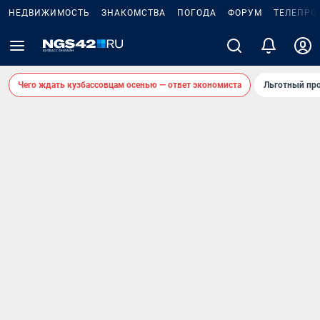
НЕДВИЖИМОСТЬ
ЗНАКОМСТВА
ПОГОДА
ФОРУМ
ТЕЛЕПРО
Чего ждать кузбассовцам осенью — ответ экономиста
Льготный про