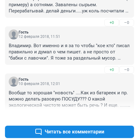
примеру) а сотнями. Завалены сырьем. 
Перерабатывай. делай деньги.....уж коль посчитали 
выгодно и держат такое перерабатывающее 
+0
–0
производство.
Гость
12 февраля 2018, 11:51
Владимир. Вот именно и я за то чтобы "кое кто" писал 
правильно и думал о чем пишет. а не просто от 
"бабки с лавочки". Я тоже за раздельный мусор. 
Только вот (я в частном доме) стоит одна "мульда" т.е 
+0
–0
большой контейнер и каком разделе может быть 
речь. батарейки действительно штучно и носит их в 
Гость
кармане для сдачи (а вдруг еще потекут. да еще за 
10 февраля 2018, 12:01
бесплатно) нет никакого смысла. Я точно также 
Вообще то хорошая "новость" ....Как из батареек и пр. 
практически все сжигаю в печи .но за каждого члена 
можно делать разовую ПОСУДУ??? О какой 
семьи плачу как за тн.. Много старой электронной и 
экологической чистоте может быть речь ? И еще. ......в 
бытовой техники.Обзвонил все телефоны по сайтам. 
год перерабатываем до 20 тн . а получаем 100 !!!!! тн 
Практически никто ничего не принимает. хотя есть 
+0
–0
полимеров. 5 тн металлов !!!! и 2-3 тн... Хорошая 
номера телефонов . а если принимают то 
арифметика . Откуда же берутся такие тонны. ???
бесплатно.Они с этой переработки делают деньги. 
Читать все комментарии
иначе бы не принимали. а нам за спасибо. Поэтому 
нет смысла заморачиваться с затратами по сдачи. 