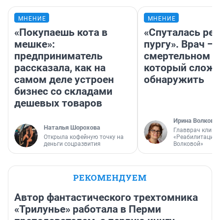
МНЕНИЕ
МНЕНИЕ
«Покупаешь кота в
«Спуталась реч
мешке»:
пургу». Врач — 
предприниматель
смертельном д
рассказала, как на
который слож
самом деле устроен
обнаружить
бизнес со складами
дешевых товаров
Ирина Волкова
Наталья Шорохова
Главврач клини
Открыла кофейную точку на
«Реабилитация 
деньги соцразвития
Волковой»
РЕКОМЕНДУЕМ
Автор фантастического трехтомника
«Трилунье» работала в Перми