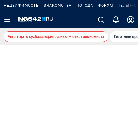
НЕДВИЖИМОСТЬ
ЗНАКОМСТВА
ПОГОДА
ФОРУМ
ТЕЛЕПРО
Чего ждать кузбассовцам осенью — ответ экономиста
Льготный про