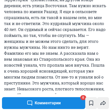
деревни, есть улица Восточная. Там нужно искать
человека по имени Рашид. Я еще в сельсовете
спрашивала, есть ли такой в нашем селе, но мне
так и не ответили. Это кудрявый мужчина около
40 лет. Он судимый и сейчас скрывается. Его надо
поймать, но так, чтобы не спугнуть. Мы —
женщины и не можем этого сделать, для этого
нужны мужчины. Но нам никто не верит.
Фамилию его мы не знаем. А рассказала нам о
нем знакомая из Ставропольского края. Она из
новостей узнала, что пропала моя внучка. Пошла
к очень хорошей ясновидящей, которая уже
многим людям помогла. От нее-то и узнали всё о
преступнике. Это мужчина, который хорошо нас
знает. Невысокого роста, плотного телосложения,
около 40 лет, и он в нашей деревне как главарь
0
банды. Он напугал нашу девчонку. Возможно, с
Комментарии
дружками сторожили ее, когда она в школу и из