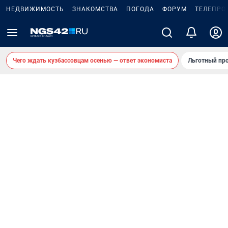
НЕДВИЖИМОСТЬ
ЗНАКОМСТВА
ПОГОДА
ФОРУМ
ТЕЛЕПРО
Чего ждать кузбассовцам осенью — ответ экономиста
Льготный про