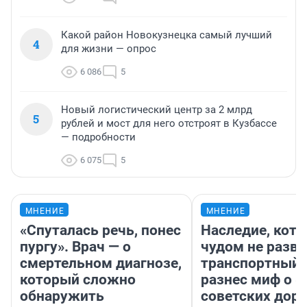
Какой район Новокузнецка самый лучший
4
для жизни — опрос
6 086
5
Новый логистический центр за 2 млрд
5
рублей и мост для него отстроят в Кузбассе
— подробности
6 075
5
МНЕНИЕ
МНЕНИЕ
«Спуталась речь, понес
Наследие, кото
пургу». Врач — о
чудом не разва
смертельном диагнозе,
транспортный 
который сложно
разнес миф о 
обнаружить
советских доро