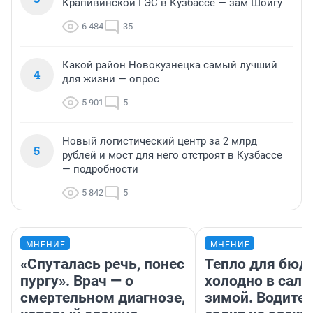
Крапивинской ГЭС в Кузбассе — зам Шойгу
6 484
35
Какой район Новокузнецка самый лучший
4
для жизни — опрос
5 901
5
Новый логистический центр за 2 млрд
5
рублей и мост для него отстроят в Кузбассе
— подробности
5 842
5
МНЕНИЕ
МНЕНИЕ
«Спуталась речь, понес
Тепло для бюд
пургу». Врач — о
холодно в сало
смертельном диагнозе,
зимой. Водител