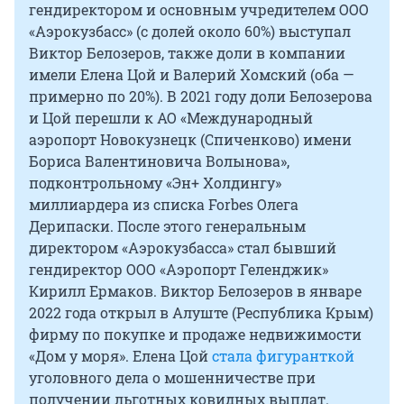
гендиректором и основным учредителем ООО
«Аэрокузбасс» (с долей около 60%) выступал
Виктор Белозеров, также доли в компании
имели Елена Цой и Валерий Хомский (оба —
примерно по 20%). В 2021 году доли Белозерова
и Цой перешли к АО «Международный
аэропорт Новокузнецк (Спиченково) имени
Бориса Валентиновича Волынова»,
подконтрольному «Эн+ Холдингу»
миллиардера из списка Forbes Олега
Дерипаски. После этого генеральным
директором «Аэрокузбасса» стал бывший
гендиректор ООО «Аэропорт Геленджик»
Кирилл Ермаков. Виктор Белозеров в январе
2022 года открыл в Алуште (Республика Крым)
фирму по покупке и продаже недвижимости
«Дом у моря». Елена Цой
стала фигуранткой
уголовного дела о мошенничестве при
получении льготных ковидных выплат.