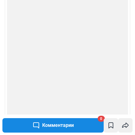
Политика использования cookies
Рекомендательные системы
Политика конфиденциальности и обработки персональных данных и
правила использования сайта
© ООО «Сеть городских порталов»
© ООО «Интернет Технологии»
0
Комментарии