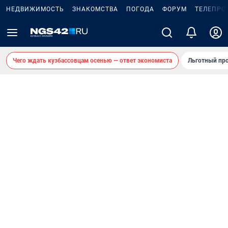
НЕДВИЖИМОСТЬ
ЗНАКОМСТВА
ПОГОДА
ФОРУМ
ТЕЛЕПРО
Чего ждать кузбассовцам осенью — ответ экономиста
Льготный про