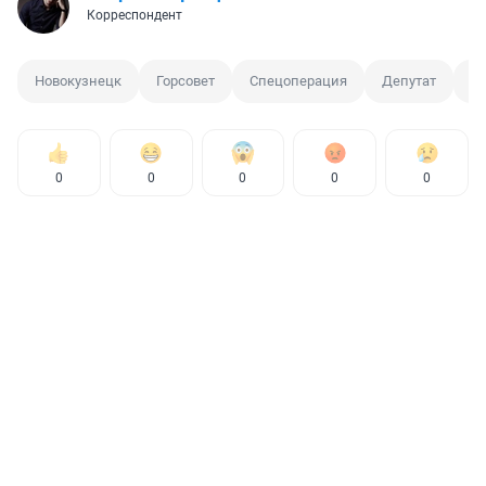
Корреспондент
Новокузнецк
Горсовет
Спецоперация
Депутат
М
0
0
0
0
0