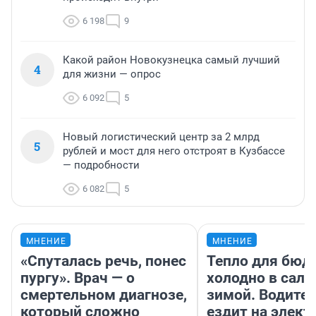
6 198
9
Какой район Новокузнецка самый лучший
4
для жизни — опрос
6 092
5
Новый логистический центр за 2 млрд
5
рублей и мост для него отстроят в Кузбассе
— подробности
6 082
5
МНЕНИЕ
МНЕНИЕ
«Спуталась речь, понес
Тепло для бюд
пургу». Врач — о
холодно в сало
смертельном диагнозе,
зимой. Водител
который сложно
ездит на элект