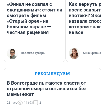
«Финал не совпал с
Как вернуть де
ожиданиями»: стоит ли
после закрыти
смотреть фильм
ипотеки? Эксп
«Старый орел» на
назвала способ
большом экране —
котором знают
честная рецензия
не все
Надежда Губарь
Анна Ермакова
РЕКОМЕНДУЕМ
В Волгограде пытаются спасти от
страшной смерти оставшихся без
мамы ежат
22 часа
14 693
2