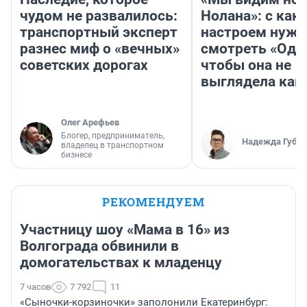
чудом не развалилось:
Нолана»: с как
транспортный эксперт
настроем нужн
разнес миф о «вечных»
смотреть «Оди
советских дорогах
чтобы она не
выглядела как
Олег Арефьев
Блогер, предприниматель,
Надежда Губар
владелец в транспортном
бизнесе
РЕКОМЕНДУЕМ
Участницу шоу «Мама в 16» из
Волгограда обвинили в
домогательствах к младенцу
7 часов
7 792
11
«Сыночки-корзиночки» заполонили Екатеринбург: