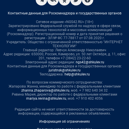
Контактные данные для Роскомнадзора и государственных органов
Сетевое издание «NGS42.RU» (18+)
Зарегистрировано Федеральной службой по надзору в сфере связи,
информационных технологий и массовых коммуникаций
(Роскомнадзор). Регистрационный номер и дата принятия решения о
регистрации - ЭЛ № ФС 77-78817 от 07.08.2020 г.
Учредитель: Общество с ограниченной ответственностью "ИНТЕРНЕТ
ТЕХНОЛОГИИ"
Главный редактор: Левчук Александр Николаевич
Адрес редакции: 650000, Россия, Кемерово, ул. 50 лет Октября, д. 11, офис
201, телефон +7 (3842) 23-22-60
Электронный адрес редакции:
ngs42@shkulev.ru
Контактные данные для Роскомнадзора и государственных органов:
juristnsk@shkulev.ru
Техподдержка:
help@shkulev.ru
По вопросам коммерческого сотрудничества:
Жапарова Жанна, менеджер по работе с федеральными клиентами
zhanna.zhaparova@shkulev.ru
, моб. + 7 982 640 34 32
Ревина Мария, директор по работе с федеральными клиентами
mariya.revina@shkulev.ru
, моб. +7 910 402 4056
Редакция сайта не несет ответственности за достоверность
информации, содержащейся в рекламных объявлениях.
Информация об ограничениях