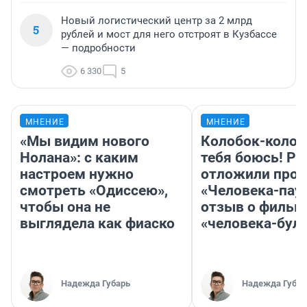
Новый логистический центр за 2 млрд
5
рублей и мост для него отстроят в Кузбассе
— подробности
6 330
5
МНЕНИЕ
МНЕНИЕ
«Мы видим нового
Колобок-колобо
Нолана»: с каким
тебя боюсь! Ра
настроем нужно
отложили прок
смотреть «Одиссею»,
«Человека-пау
чтобы она не
отзыв о фильм
выглядела как фиаско
«человека-бул
Надежда Губарь
Надежда Губар