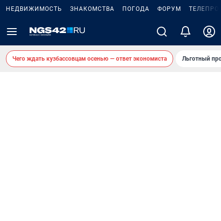
НЕДВИЖИМОСТЬ
ЗНАКОМСТВА
ПОГОДА
ФОРУМ
ТЕЛЕПРО
Чего ждать кузбассовцам осенью — ответ экономиста
Льготный про