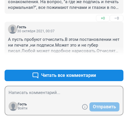
ознакомления. На вопрос, "а где же подпись и печать 
нормальная?", все пожимают плечами и глазки в пол. 
Что происходит?
+0
–0
Гость
30 октября 2021, 00:07
А пусть пробуют отчислить.В этом постановлении нет 
ни печати ,ни подписи.Может это и не губер 
писал.Любой может подобное нарисовать.Отчислять 
они собираются.Ну да...Сейчас нехватка 
+0
–0
студентов.Второй волны то не было.Везде 
недоборы.Да и закона нет.по которому можно 
отчислить.
Читать все комментарии
Гость
Отправить
Войти