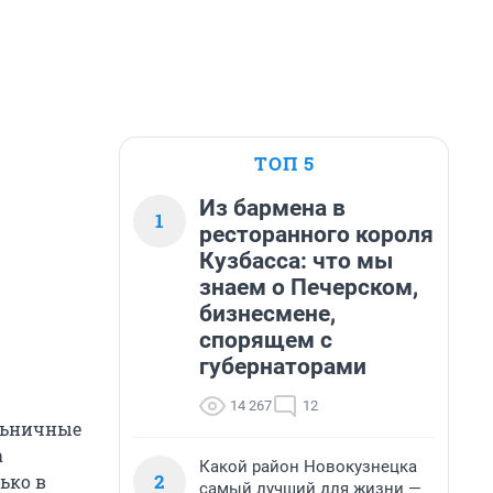
ТОП 5
Из бармена в
1
ресторанного короля
Кузбасса: что мы
знаем о Печерском,
бизнесмене,
спорящем с
губернаторами
14 267
12
ольничные
а
Какой район Новокузнецка
2
ько в
самый лучший для жизни —