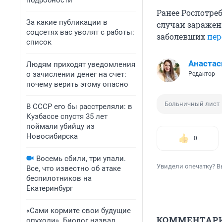
подробности
Ранее Роспотреб
За какие публикации в
случаи зараже
соцсетях вас уволят с работы:
заболевших
пер
список
Анастас
Людям приходят уведомления
о зачислении денег на счет:
Редактор
почему верить этому опасно
Больничный лист
В СССР его бы расстреляли: в
Кузбассе спустя 35 лет
поймали убийцу из
Новосибирска
0
Восемь сбили, три упали.
Увидели опечатку? В
Все, что известно об атаке
беспилотников на
Екатеринбург
«Сами кормите свои будущие
КОММЕНТАР
опухоли». Биолог назвал