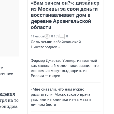
«Вам зачем он?»: дизайнер
из Москвы за свои деньги
восстанавливает дом в
деревне Архангельской
области
11 часов
8 155
8
Соль земли забайкальской.
Нижегородцевы
Фермер Джастас Уолкер, известный
как «веселый молочник», заявил что
не
его семью могут выдворить из
ют все
России — видео
«Мне сказали, что нам нужно
сещения
расстаться». Московского врача
уволили из клиники из-за мата в
ря на то,
личном блоге
ковидом.