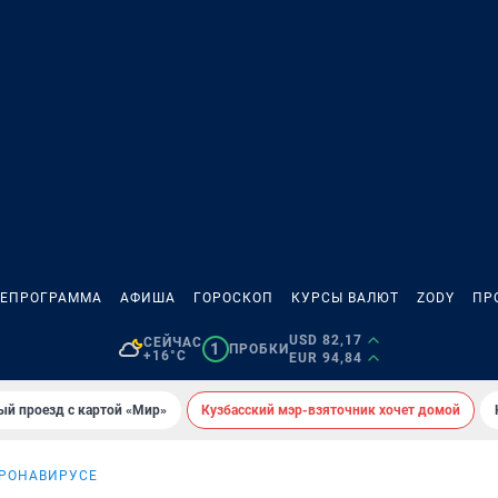
ЛЕПРОГРАММА
АФИША
ГОРОСКОП
КУРСЫ ВАЛЮТ
ZODY
ПР
USD 82,17
СЕЙЧАС
1
ПРОБКИ
+16°C
EUR 94,84
ый проезд с картой «Мир»
Кузбасский мэр-взяточник хочет домой
ОРОНАВИРУСЕ