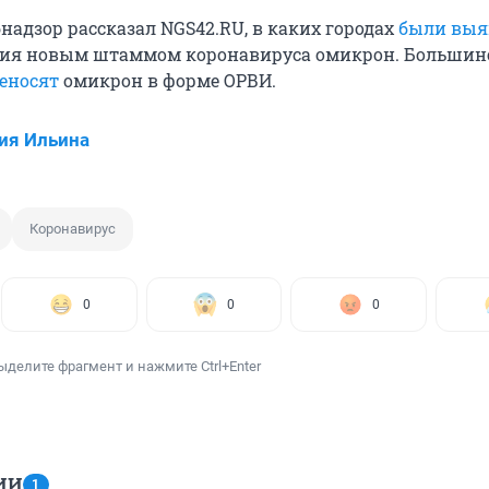
надзор рассказал NGS42.RU, в каких городах
были вы
ния новым штаммом коронавируса омикрон. Большин
еносят
омикрон в форме ОРВИ.
ия Ильина
Коронавирус
0
0
0
ыделите фрагмент и нажмите Ctrl+Enter
ИИ
1