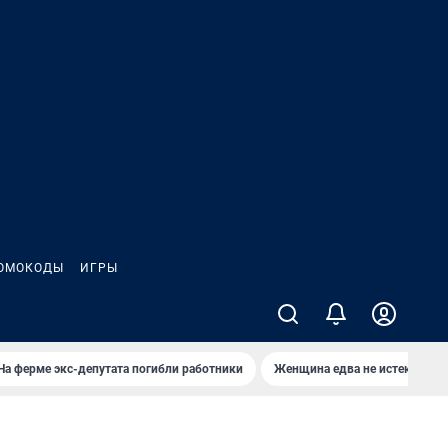
ОМОКОДЫ
ИГРЫ
На ферме экс-депутата погибли работники
Женщина едва не истекла кро