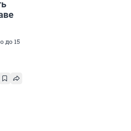
ть
аве
 до 15