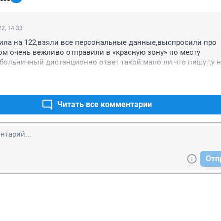
2, 14:33
ила на 122,взяли все персональные данные,выспросили про 
м очень вежливо отправили в «красную зону» по месту 
больничный дистанционно ответ такой:мало ли что пишут,у на
То,что я в зоне риска по онкозаболеванию и после операции 
риедет,лечитесь сами если не хотите уж точно подхватить кови
Читать все комментарии
Отп