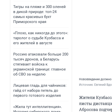
Тигры на пляже и 300 оленей
в дикой природе: топ-24
самых красивых бухт
Приморского края
«Плохо, как никогда до этого»:
таролог о судьбе Кузбасса и
его жителей в августе
Россию атаковали больше 200
тысяч дронов, а Беларусь
стягивает войска к
украинской границе: главное
об СВО за неделю
Нововведение должно
Источник: 
Евгений Вдо
Лицевая гладь для чайников:
гайд от набора петель до
первого готового изделия
Жители Кузбасс
листы дистанци
«Жила тут интеллигенция».
Абросова подче
История сибирского дома-