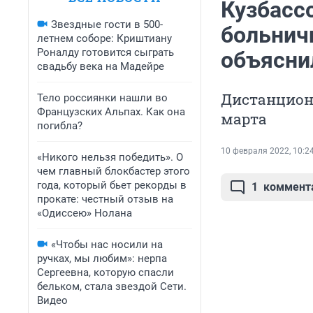
Кузбасс
Звездные гости в 500-
больнич
летнем соборе: Криштиану
Роналду готовится сыграть
объясни
свадьбу века на Мадейре
Дистанцион
Тело россиянки нашли во
Французских Альпах. Как она
марта
погибла?
10 февраля 2022, 10:2
«Никого нельзя победить». О
чем главный блокбастер этого
года, который бьет рекорды в
1
коммент
прокате: честный отзыв на
«Одиссею» Нолана
«Чтобы нас носили на
ручках, мы любим»: нерпа
Сергеевна, которую спасли
бельком, стала звездой Сети.
Видео