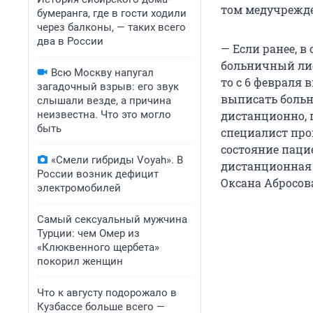
том медучрежде
бумеранга, где в гости ходили
через балконы, — таких всего
два в России
— Если ранее, 
больничный лис
Всю Москву напугал
то с 6 февраля 
загадочный взрыв: его звук
выписать боль
слышали везде, а причина
неизвестна. Что это могло
дистанционно, 
быть
специалист про
состояние паци
«Смели гибриды Voyah». В
дистанционная 
России возник дефицит
Оксана Абросов
электромобилей
Самый сексуальный мужчина
Турции: чем Омер из
«Клюквенного щербета»
покорил женщин
Что к августу подорожало в
Кузбассе больше всего —