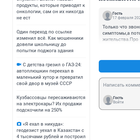
продукты, которые приводят к
онкологии, сам он их никогда
Гость
не ест
17 февраля 202
Только что звон
Один переход по ссылке
симптомы,а пото
изменил всё. Как мошенники
жительства.Про 
довели школьницу до
полномочий нет.
попытки поджога здания
играет.Врач не п
«красной зоне».
С детства грезил о ГАЗ-24:
автоплюшкин переехал в
маленький хутор и превратил
свой двор в музей СССР
Кузбассовцы пересаживаются
Гость
Войти
на электрокары? Их продажи
подскочили на 250%
«Я ехал в никуда»:
геодезист уехал в Казахстан с
4 тысячами рублей и построил