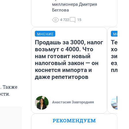
миллионера Дмитрия
Беглова
4 722
15
МНЕНИЕ
МНЕНИ
Продашь за 3000, налог
Тепло
возьмут с 4000. Что
холод
нам готовит новый
зимой
налоговый закон — он
ездит
коснется импорта и
плюсы
даже репетиторов
. Также
сти.
Анастасия Завгородняя
РЕКОМЕНДУЕМ