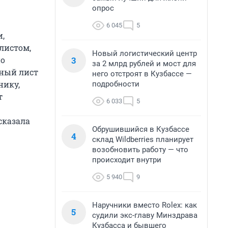
опрос
6 045
5
и,
листом,
Новый логистический центр
3
но
за 2 млрд рублей и мост для
ный лист
него отстроят в Кузбассе —
нику,
подробности
т
6 033
5
сказала
Обрушившийся в Кузбассе
4
склад Wildberries планирует
возобновить работу — что
происходит внутри
5 940
9
Наручники вместо Rolex: как
5
судили экс-главу Минздрава
Кузбасса и бывшего