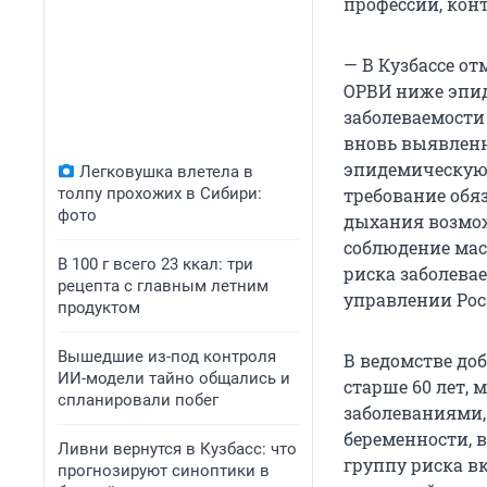
профессий, кон
— В Кузбассе о
ОРВИ ниже эпид
заболеваемости
вновь выявленн
эпидемическую 
Легковушка влетела в
толпу прохожих в Сибири:
требование обя
фото
дыхания возмож
соблюдение мас
В 100 г всего 23 ккал: три
риска заболева
рецепта с главным летним
управлении Рос
продуктом
Вышедшие из-под контроля
В ведомстве доб
ИИ-модели тайно общались и
старше 60 лет,
спланировали побег
заболеваниями,
беременности, 
Ливни вернутся в Кузбасс: что
группу риска в
прогнозируют синоптики в