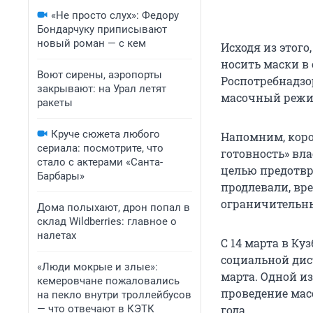
«Не просто слух»: Федору
Бондарчуку приписывают
новый роман — с кем
Исходя из этого
носить маски в
Воют сирены, аэропорты
Роспотребнадзо
закрывают: на Урал летят
масочный режим
ракеты
Круче сюжета любого
Напомним, кор
сериала: посмотрите, что
готовность» вла
стало с актерами «Санта-
целью предотвр
Барбары»
продлевали, вр
ограничительн
Дома полыхают, дрон попал в
склад Wildberries: главное о
налетах
С 14 марта в Ку
социальной дис
«Люди мокрые и злые»:
марта. Одной и
кемеровчане пожаловались
проведение мас
на пекло внутри троллейбусов
— что отвечают в КЭТК
года.