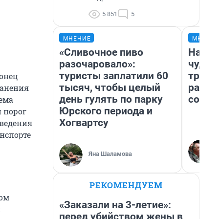
5 851
5
МНЕНИЕ
МНЕНИ
«Сливочное пиво
Насле
разочаровало»:
чудом
туристы заплатили 60
транс
конец
тысяч, чтобы целый
разне
ранения
день гулять по парку
совет
ъема
Юрского периода и
 порог
Хогвартсу
введения
анспорте
Яна Шаламова
РЕКОМЕНДУЕМ
дом
«Заказали на 3-летие»:
и
перед убийством жены в