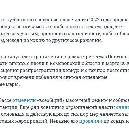
, те кузбассовцы, которые после марта 2022 года прод
 общественных местах, либо знают о рекомендациях
ра и следуют им, проявляя сознательность, либо собл
, исходя из каких-то других соображений.
онавирусные ограничения в рамках режима «Повыше
сти впервые ввели в Кемеровской области в марте 2020
ащения распространения ковида и с тех пор постоянн
емя от времени добавляя и снимая отдельные
ые меры.
збассе
отменили
«всеобщий» масочный режим и соблю
танции. Еще ряд ковидных ограничений власти
снял
з основных и действующих до сих пор мер является за
совых мероприятий. Недавно его
продлили
до конца 