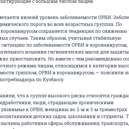
тактирующие с большим числом людей.
тмечается низкий уровень заболеваемости ОРВИ. Забол
емического порога во всех возрастных группах. По
 коронавирусом сохраняется тенденция по снижению
ых случаев. Таким образом, учитывая стабильную
ситуацию по заболеваемости ОРВИ и коронавирусом,
зательного ношения гигиенических масок для защиты
но приостановить. Но вместе с тем рекомендовано с
очного режима лицам, относящимся к категории выс
емости гриппом, ОРВИ и коронавирусом, — пояснили н
потребнадзора по Кузбассу.
авили, что к группе высокого риска относятся гражда
 медработники, люди, страдающие хроническими
 уязвимые к ОРВИ, женщины во 2-м и 3-м триместрах
воспитанники детских садов, школьники и студенты. 
ключены работники сферы обслуживания, транспорта