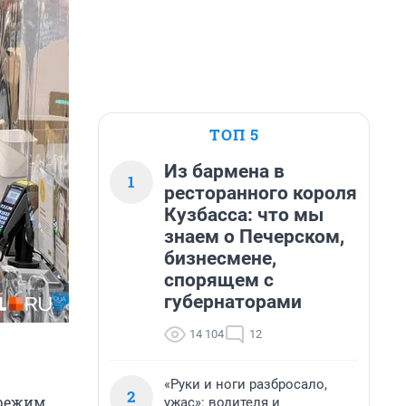
ТОП 5
Из бармена в
1
ресторанного короля
Кузбасса: что мы
знаем о Печерском,
бизнесмене,
спорящем с
губернаторами
14 104
12
«Руки и ноги разбросало,
2
 режим.
ужас»: водителя и