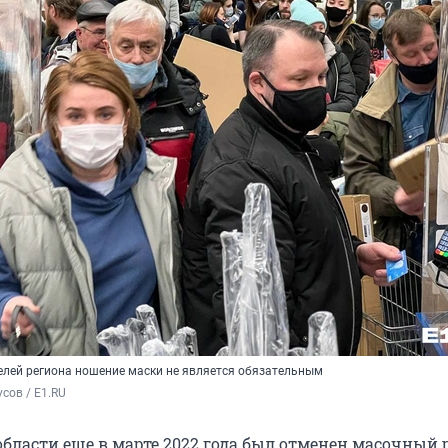
лей региона ношение маски не является обязательным
сов / E1.RU
области еще в марте 2022 года был отменен масочный