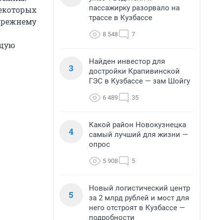
пассажирку разорвало на
некоторых
трассе в Кузбассе
прежнему
8 548
7
ущую
Найден инвестор для
3
достройки Крапивинской
ГЭС в Кузбассе — зам Шойгу
6 489
35
Какой район Новокузнецка
4
самый лучший для жизни —
опрос
5 908
5
Новый логистический центр
5
за 2 млрд рублей и мост для
него отстроят в Кузбассе —
подробности