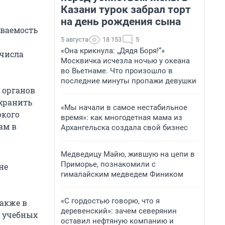
Казани турок забрал торт
на день рождения сына
еваемость
5 августа
18 153
5
«Она крикнула: „Дядя Боря!“»
 числа
Москвичка исчезла ночью у океана
во Вьетнаме. Что произошло в
последние минуты пропажи девушки
 органов
охранить
«Мы начали в самое нестабильное
окого
время»: как многодетная мама из
ам в
Архангельска создала свой бизнес
Медведицу Майю, жившую на цепи в
Приморье, познакомили с
не
гималайским медведем Фиником
«С гордостью говорю, что я
Также в
деревенский»: зачем северянин
, учебных
оставил нефтяную компанию и