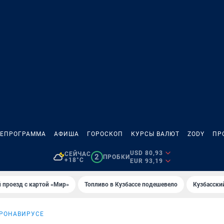
ЛЕПРОГРАММА
АФИША
ГОРОСКОП
КУРСЫ ВАЛЮТ
ZODY
ПР
USD 80,93
СЕЙЧАС
2
ПРОБКИ
+18°C
EUR 93,19
 проезд с картой «Мир»
Топливо в Кузбассе подешевело
Кузбасски
ОРОНАВИРУСЕ