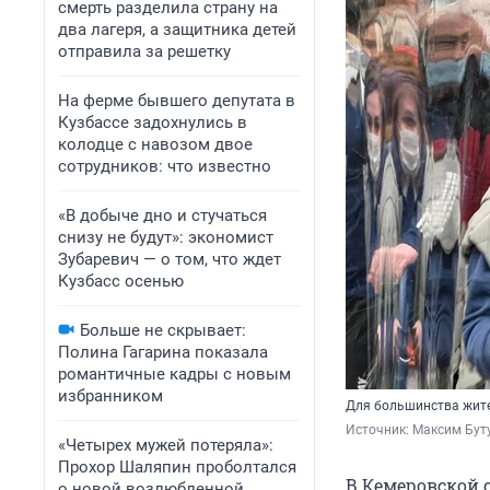
смерть разделила страну на
два лагеря, а защитника детей
отправила за решетку
На ферме бывшего депутата в
Кузбассе задохнулись в
колодце с навозом двое
сотрудников: что известно
«В добыче дно и стучаться
снизу не будут»: экономист
Зубаревич — о том, что ждет
Кузбасс осенью
Больше не скрывает:
Полина Гагарина показала
романтичные кадры с новым
избранником
Для большинства жите
Источник: 
Максим Буту
«Четырех мужей потеряла»:
Прохор Шаляпин проболтался
В Кемеровской 
о новой возлюбленной