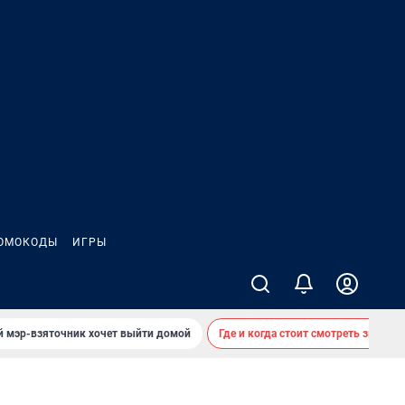
ОМОКОДЫ
ИГРЫ
й мэр-взяточник хочет выйти домой
Где и когда стоит смотреть звездоп