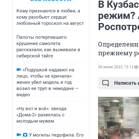
В Кузба
Кому признаются в любви, а
режим? 
кому разобьют сердце:
любовный гороскоп на август
Роспотр
Пилоты потерпевшего
Определенн
крушение самолета
рассказали, как выживали в
прежнему р
сибирской тайге
30 июня 2022, 15:12
«Подушкой надавил на
лицо, чтобы не кричала»:
жених убил модель и год
Написать
возил ее труп в чемодане —
видео
«Ну вот и всё»: звезда
«Дома-2» развелась с
молодым мужем
У могилы педофила. Его