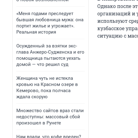
Однако после э
организаций и 
«Меня годами преследует
бывшая любовница мужа: она
используют сре
портит жилье и угрожает».
кузбасское упр
Реальная история
ситуацию с ма
Осужденный за взятки экс-
глава Анжеро-Судженска и его
помощница пытаются уехать
домой — что решил суд
Женщина чуть не истекла
кровью на Красном озере в
Кемерово, пока полчаса
ждала скорую
Множество сайтов враз стали
недоступны: массовый сбой
произошел в Рунете
Нам врали, что кофе вреден?