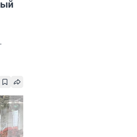
ный
-