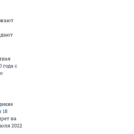
олжают
юдают
нная
 года с
о
дение
и
18
прет на
июля 2022