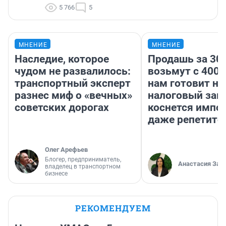
5 766
5
МНЕНИЕ
МНЕНИЕ
Наследие, которое
Продашь за 300
чудом не развалилось:
возьмут с 4000
транспортный эксперт
нам готовит н
разнес миф о «вечных»
налоговый зако
советских дорогах
коснется импор
даже репетито
Олег Арефьев
Блогер, предприниматель,
Анастасия Зав
владелец в транспортном
бизнесе
РЕКОМЕНДУЕМ