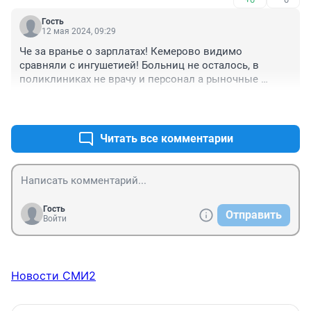
пациентов. Которые забыли, что врач - это человек, а 
не юродивый, на которого можно выплеснуть свою 
Гость
злость. Врачи уходят в косметологию, фармкомпании, 
12 мая 2024, 09:29
платную медицину, где им необразованные и злые 
Че за вранье о зарплатах! Кемерово видимо 
люди не выносят мозг.
сравняли с ингушетией! Больниц не осталось, в 
поликлиниках не врачу и персонал а рыночные 
хабалки! Ни обследования ни получить ни узких 
+0
–0
специальстов пройти! Просто убробили народ а 
теперь еще и творят не пойми что чтоб добить 
оставшихся! О какой повышаемости рождймости 
Читать все комментарии
говорить, Для чего рожать детей, чтоб они гробили 
свои жизнь как рабсила
Гость
Отправить
Войти
Новости СМИ2