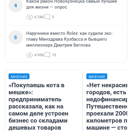
Какой район Новокузнецка самый лучший
4
для жизни — опрос
6 240
5
Наручники вместо Rolex: как судили экс-
5
главу Минздрава Кузбасса и бывшего
миллионера Дмитрия Беглова
4 956
15
МНЕНИЕ
МНЕНИЕ
«Покупаешь кота в
«Нет некрасив
мешке»:
городов, есть
предприниматель
недофинансиро
рассказала, как на
Путешественн
самом деле устроен
проехали 2000
бизнес со складами
километров по 
дешевых товаров
машине — стои