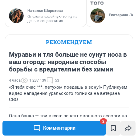
того
Наталья Шорохова
Екатерина Лит
Открыла кофейную точку на
деньги соцразвития
РЕКОМЕНДУЕМ
Муравьи и тля больше не сунут носа в
ваш огород: народные способы
борьбы с вредителями без химии
4 часа
1 237 139
53
«Я тебя счас ***, петухом поедешь в зону!» Публикуем
видео нападения уральского гопника на ветерана
СВО
Одна банка — три вкуса: рецепт овощного ассорти на
2
зиму для жителей Архангельской области
Комментарии