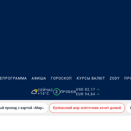
ЛЕПРОГРАММА
АФИША
ГОРОСКОП
КУРСЫ ВАЛЮТ
ZODY
ПР
USD 82,17
СЕЙЧАС
2
ПРОБКИ
+14°C
EUR 94,84
ый проезд с картой «Мир»
Кузбасский мэр-взяточник хочет домой