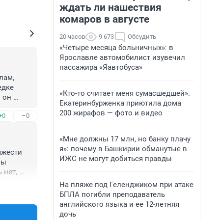
ждать ли нашествия
комаров в августе
20 часов
9 673
Обсудить
«Четыре месяца больничных»: в
Ярославле автомобилист изувечил
пассажира «Яавтобуса»
ам, 
дке 
«Кто-то считает меня сумасшедшей».
 он 
Екатеринбурженка приютила дома
? Это 
200 жирафов — фото и видео
+0
–0
«Мне должны 17 млн, но банку плачу
я»: почему в Башкирии обманутые в
жести 
ИЖС не могут добиться правды
ы 
нет, 
вм чем 
На пляже под Геленджиком при атаке
+0
–0
ПДД, 
БПЛА погибли преподаватель
же 
английского языка и ее 12-летняя
л 
дочь