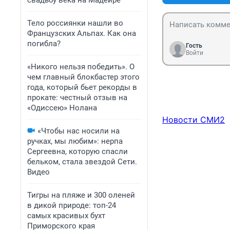
свадьбу века на Мадейре
скорость и соотв
следовательно н
виноват, а нача
Тело россиянки нашли во
ПДД. Взять любо
Французских Альпах. Как она
им сплошная что
погибла?
Гость
Редко конечно ес
Войти
практически не 
«Никого нельзя победить». О
реально на води
чем главный блокбастер этого
виновными, пуст
года, который бьет рекорды в
прокате: честный отзыв на
«Одиссею» Нолана
Новости СМИ2
«Чтобы нас носили на
ручках, мы любим»: нерпа
Сергеевна, которую спасли
бельком, стала звездой Сети.
Видео
Тигры на пляже и 300 оленей
в дикой природе: топ-24
самых красивых бухт
Приморского края