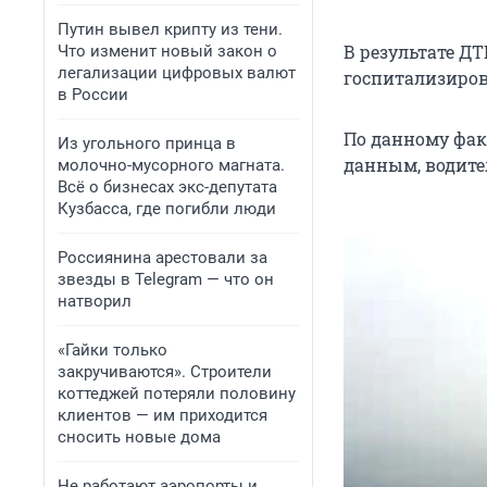
Путин вывел крипту из тени.
В результате Д
Что изменит новый закон о
легализации цифровых валют
госпитализиров
в России
По данному фак
Из угольного принца в
данным, водите
молочно-мусорного магната.
Всё о бизнесах экс-депутата
Кузбасса, где погибли люди
Россиянина арестовали за
звезды в Telegram — что он
натворил
«Гайки только
закручиваются». Строители
коттеджей потеряли половину
клиентов — им приходится
сносить новые дома
Не работают аэропорты и