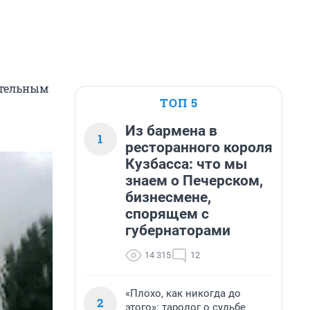
ительным
ТОП 5
Из бармена в
1
ресторанного короля
Кузбасса: что мы
знаем о Печерском,
бизнесмене,
спорящем с
губернаторами
14 315
12
«Плохо, как никогда до
2
этого»: таролог о судьбе