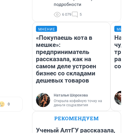
подробности
6 079
5
МНЕНИЕ
МНЕНИ
«Покупаешь кота в
Насле
мешке»:
чудом
предприниматель
транс
рассказала, как на
разне
самом деле устроен
совет
бизнес со складами
дешевых товаров
Наталья Шорохова
Открыла кофейную точку на
0
деньги соцразвития
РЕКОМЕНДУЕМ
Ученый АлтГУ рассказала,