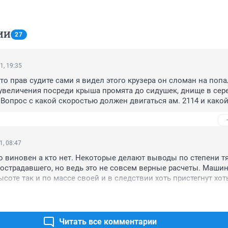
ИИ
27
1, 19:35
кто прав судите сами я видел этого крузера он сломан на попал
увеличения посреди крыша промята до сидушек, днище в сере
 Вопрос с какой скоростью должен двигаться ам. 2114 и какой
сы чтобы так уделать крузак который почти 3 тонны весом ??
ингованная четырка !!! Родственникам - соболезнования !!!
1, 08:47
то виновен а кто нет. Некоторые делают выводы по степени тя
острадавшего, но ведь это не совсем верные расчеты. Машин
соте так и по массе своей и в следствии хоть пристегнут хоть 
ы с большей массой и большей высотой, понесет меньше тра
толкните к примеру легковушку и камаз. А на счет нарушения 
ятнее тот факт что даже если исключить вероятность что все
к, то в любом случае он виноват по той причине что превыси
Читать все комментарии