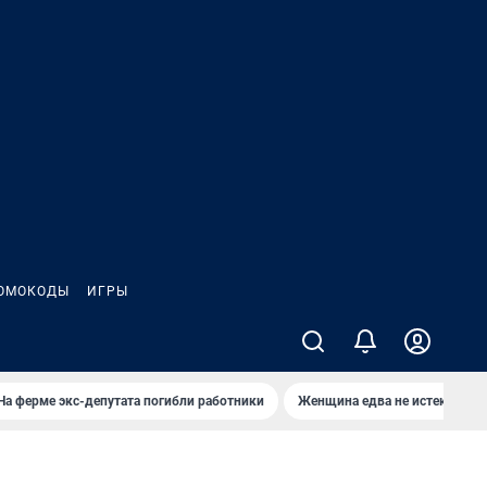
ОМОКОДЫ
ИГРЫ
На ферме экс-депутата погибли работники
Женщина едва не истекла кро