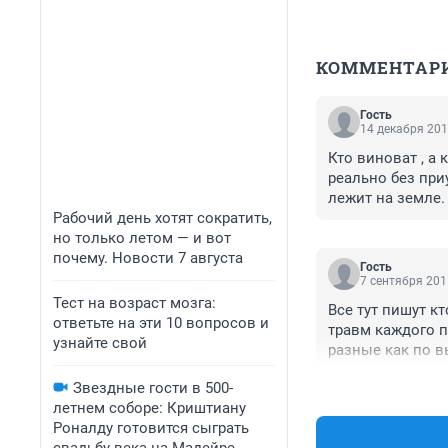
КОММЕНТАР
Гость
14 декабря 201
Кто виноват , а 
реально без при
лежит на земле.
Рабочий день хотят сократить,
должен быть мас
но только летом — и вот
видно очень тюн
почему. Новости 7 августа
Гость
7 сентября 201
Тест на возраст мозга:
Все тут пишут к
ответьте на эти 10 вопросов и
травм каждого п
узнайте свой
разные как по вы
водитель машин
Звездные гости в 500-
на маленькой. С
летнем соборе: Криштиану
мне больше веро
Роналду готовится сыграть
виноват Начльни