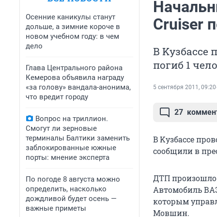
Начальн
Осенние каникулы станут
Cruiser 
дольше, а зимние короче в
новом учебном году: в чем
дело
B Kузбассе 
погиб 1 чел
Глава Центрального района
Кемерова объявила награду
«за голову» вандала-анонима,
5 сентября 2011, 09:20
что вредит городу
27
коммен
Вопрос на триллион.
Смогут ли зерновые
терминалы Балтики заменить
B Kузбассе пров
заблокированные южные
сообщили в пре
порты: мнение эксперта
ДТП произошло 
По погоде 8 августа можно
определить, насколько
Автомобиль ВАЗ-
дождливой будет осень —
которым управ
важные приметы
Мовшин.