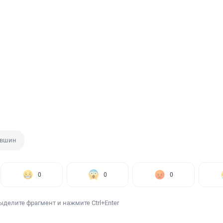
овшин
0
0
0
ыделите фрагмент и нажмите Ctrl+Enter