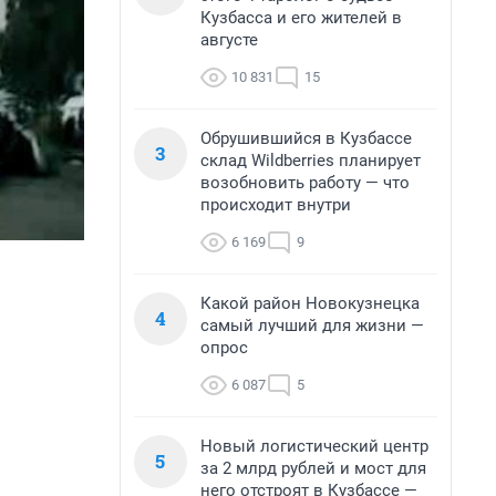
Кузбасса и его жителей в
августе
10 831
15
Обрушившийся в Кузбассе
3
склад Wildberries планирует
возобновить работу — что
происходит внутри
6 169
9
Какой район Новокузнецка
4
самый лучший для жизни —
опрос
6 087
5
Новый логистический центр
5
за 2 млрд рублей и мост для
него отстроят в Кузбассе —