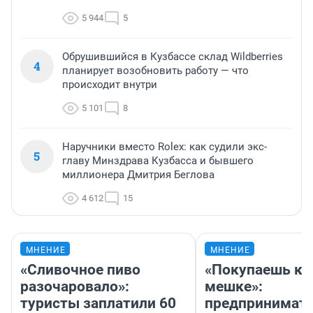
5 944
5
Обрушившийся в Кузбассе склад Wildberries
4
планирует возобновить работу — что
происходит внутри
5 101
8
Наручники вместо Rolex: как судили экс-
5
главу Минздрава Кузбасса и бывшего
миллионера Дмитрия Беглова
4 612
15
МНЕНИЕ
МНЕНИЕ
«Сливочное пиво
«Покупаешь ко
разочаровало»:
мешке»:
туристы заплатили 60
предпринимат