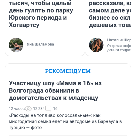
тысяч, чтобы целый
рассказала, как
день гулять по парку
самом деле ус
Юрского периода и
бизнес со скл
Хогвартсу
дешевых това
Наталья Шорох
Яна Шаламова
Открыла кофейн
деньги соцразв
РЕКОМЕНДУЕМ
Участницу шоу «Мама в 16» из
Волгограда обвинили в
домогательствах к младенцу
12 часов
12 234
16
«Расходы на топливо колоссальные»: как
многодетная семья едет на автодоме из Барнаула в
Турцию — фото