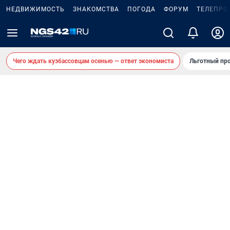
НЕДВИЖИМОСТЬ
ЗНАКОМСТВА
ПОГОДА
ФОРУМ
ТЕЛЕПРО
Чего ждать кузбассовцам осенью — ответ экономиста
Льготный про