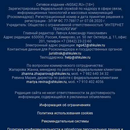
Сетевое издание «NGS42.RU» (18+)
Зарегистрировано Федеральной службой по надзору в сфере связи,
информационных технологий и массовых коммуникаций
(Роскомнадзор). Регистрационный номер и дата принятия решения о
регистрации - ЭЛ № ФС 77-78817 от 07.08.2020 г.
Учредитель: Общество с ограниченной ответственностью "ИНТЕРНЕТ
ТЕХНОЛОГИИ"
Главный редактор: Левчук Александр Николаевич
Адрес редакции: 650000, Россия, Кемерово, ул. 50 лет Октября, д. 11, офис
201, телефон +7 (3842) 23-22-60
Электронный адрес редакции:
ngs42@shkulev.ru
Контактные данные для Роскомнадзора и государственных органов:
juristnsk@shkulev.ru
Техподдержка:
help@shkulev.ru
По вопросам коммерческого сотрудничества:
Жапарова Жанна, менеджер по работе с федеральными клиентами
zhanna.zhaparova@shkulev.ru
, моб. + 7 982 640 34 32
Ревина Мария, директор по работе с федеральными клиентами
mariya.revina@shkulev.ru
, моб. +7 910 402 4056
Редакция сайта не несет ответственности за достоверность
информации, содержащейся в рекламных объявлениях.
Информация об ограничениях
Политика использования cookies
Рекомендательные системы
Политика конфиденциальности и обработки персональных данных и