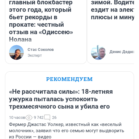
главный блокбастер
зимой. Водител
этого года, который
ездит на элект
бьет рекорды в
плюсы и мину
прокате: честный
отзыв на «Одиссею»
Нолана
Стас Соколов
Денис Дедюхи
Эксперт
РЕКОМЕНДУЕМ
«Не рассчитала силы»: 18-летняя
ужурка пыталась успокоить
трехмесячного сына и убила его
10 часов
9 742
26
Фермер Джастас Уолкер, известный как «веселый
молочник», заявил что его семью могут выдворить
из России — видео