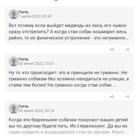
Гость
1 июля 2022, 09:47
Вот почему если выйдет медведь из леса, его нужно 
сразу отстрелить? А когда стая собак кошмарит весь 
район, то их физическое устронение - это негуманно? 
Собаки - это теже волки, которые только чуть слабее, 
+0
–0
но при этом не боящиеся людей.
Гость
30 июня 2022, 15:37
Ну то что происходит- это в принципе не гуманно. Не 
гуманно собакам без хозяина находиться на улицах, а 
стаям тем более! Не гуманно когда стаи собак 
нападают на людей, дерут кошек и домашних собак, 
+0
–0
не гуманно когда люди сами пытаются от стай 
избавиться. Так что во всей истории в принципе нет 
Гость
и не будет ни чего гуманного
30 июня 2022, 04:10
Когда эти бедненькие собачки покусают ваших детей 
вы по другому будете петь. Их стерелизуют. Да вы их 
сами кормите и выращиваете стаи во дворах. Кругом 
лай и фикалии. Очень круто.